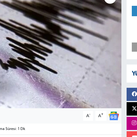
Y
-
+
A
A
a Süresi: 1 Dk