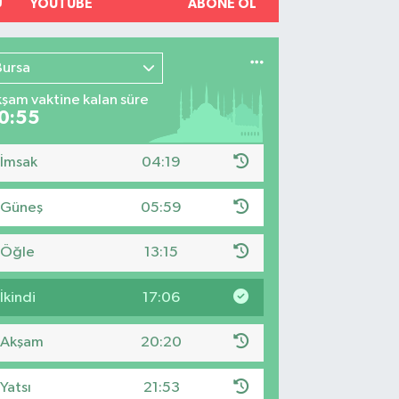
YOUTUBE
ABONE OL
Bursa
şam vaktine kalan süre
0:54
İmsak
04:19
Güneş
05:59
Öğle
13:15
İkindi
17:06
Akşam
20:20
Yatsı
21:53