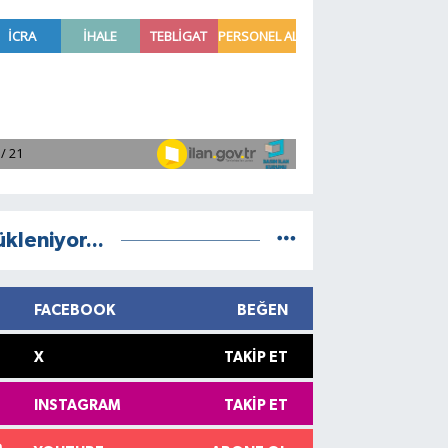
ükleniyor...
FACEBOOK
BEĞEN
X
TAKIP ET
INSTAGRAM
TAKIP ET