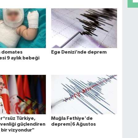
n domates
Ege Denizi’nde deprem
si 9 aylık bebeği
r*rsüz Türkiye,
Muğla Fethiye'de
üvenliği güçlendiren
deprem|6 Ağustos
k bir vizyondur"