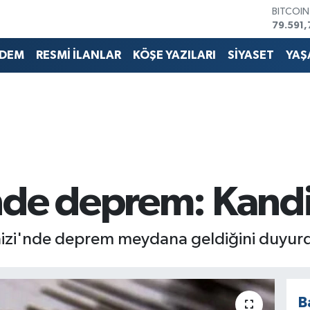
BITCOI
79.591,
DOLAR
45,436
DEM
RESMİ İLANLAR
KÖŞE YAZILARI
SİYASET
YAŞ
EURO
53,386
STERLİN
61,603
G.ALTIN
6862,0
BİST10
14.598
de deprem: Kandill
enizi'nde deprem meydana geldiğini duyur
B