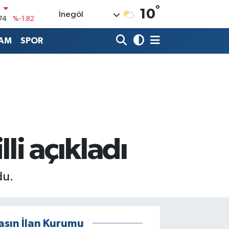
°
N
10
İnegöl
74
%-1.82
20
%0.02
AM
SPOR
90
%0.19
80
%0.18
9000
%0.19
0
,00
%0
i açıkladı
du.
asın İlan Kurumu