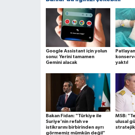
Google Assistant için yolun
Patlaya
sonu: Yerini tamamen
konserve
Gemini alacak
yaktı!
Bakan Fidan: "Türkiye ile
MSB: "Te
Suriye’nin refah ve
ulusal g
istikrarını birbirinden ayrı
strateji
görmemiz mümkün değil"