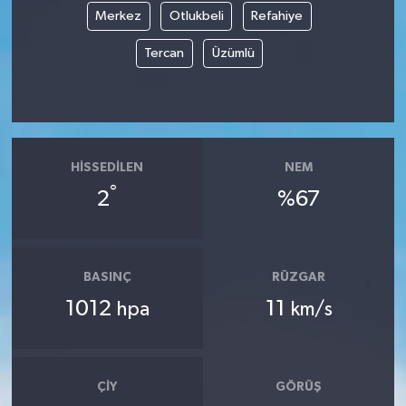
Merkez
Otlukbeli
Refahiye
Tercan
Üzümlü
HISSEDILEN
NEM
°
2
%67
BASINÇ
RÜZGAR
1012
11
hpa
km/s
ÇIY
GÖRÜŞ