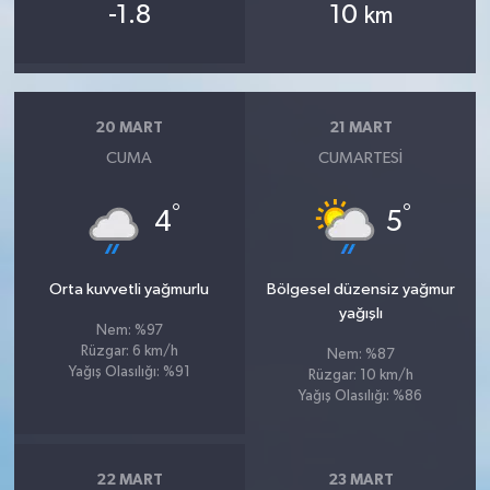
-1.8
10
km
20 MART
21 MART
CUMA
CUMARTESI
°
°
4
5
Orta kuvvetli yağmurlu
Bölgesel düzensiz yağmur
yağışlı
Nem: %97
Rüzgar: 6 km/h
Nem: %87
Yağış Olasılığı: %91
Rüzgar: 10 km/h
Yağış Olasılığı: %86
22 MART
23 MART