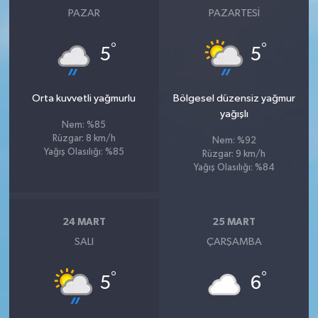
PAZAR
PAZARTESI
°
°
5
5
Orta kuvvetli yağmurlu
Bölgesel düzensiz yağmur
yağışlı
Nem: %85
Rüzgar: 8 km/h
Nem: %92
Yağış Olasılığı: %85
Rüzgar: 9 km/h
Yağış Olasılığı: %84
24 MART
25 MART
SALI
ÇARŞAMBA
°
°
5
6