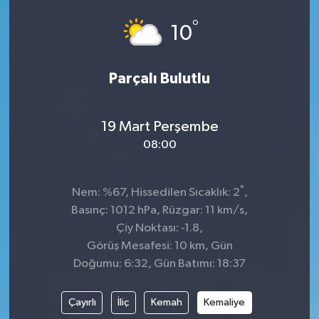
°
SPOR
10
Parçalı Bulutlu
19 Mart Perşembe
08:00
°
Nem: %67, Hissedilen Sıcaklık: 2
,
Basınç: 1012 hPa, Rüzgar: 11 km/s,
Çiy Noktası: -1.8,
Görüş Mesafesi: 10 km, Gün
Doğumu: 6:32, Gün Batımı: 18:37
Çayırlı
İliç
Kemah
Kemaliye