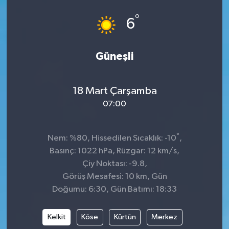
°
SPOR
6
Güneşli
18 Mart Çarşamba
07:00
°
Nem: %80, Hissedilen Sıcaklık: -10
,
Basınç: 1022 hPa, Rüzgar: 12 km/s,
Çiy Noktası: -9.8,
Görüş Mesafesi: 10 km, Gün
Doğumu: 6:30, Gün Batımı: 18:33
Kelkit
Köse
Kürtün
Merkez