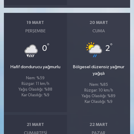
19 MART
20 MART
PERŞEMBE
CUMA
°
°
0
2
Hafif dondurucu yağmurlu
Bölgesel düzensiz yağmur
yağışlı
Nem: %59
Rüzgar: 11 km/h
Nem: %85
Yağış Olasılığı: %88
Rüzgar: 10 km/h
Kar Olasılığı: %9
Yağış Olasılığı: %89
Kar Olasılığı: %9
21 MART
22 MART
CUMARTESI
PAZAR