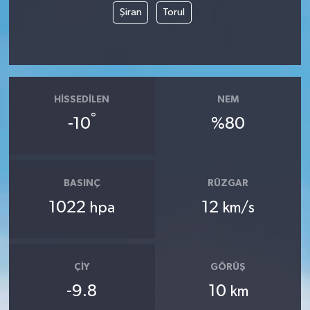
Şiran
Torul
HISSEDILEN
NEM
°
-10
%80
BASINÇ
RÜZGAR
1022
12
hpa
km/s
ÇIY
GÖRÜŞ
-9.8
10
km