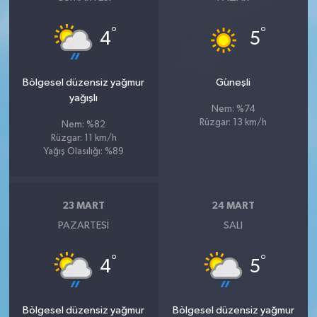
°
°
4
5
Bölgesel düzensiz yağmur
Güneşli
yağışlı
Nem: %74
Rüzgar: 13 km/h
Nem: %82
Rüzgar: 11 km/h
Yağış Olasılığı: %89
23 MART
24 MART
PAZARTESI
SALI
°
°
4
5
Bölgesel düzensiz yağmur
Bölgesel düzensiz yağmur