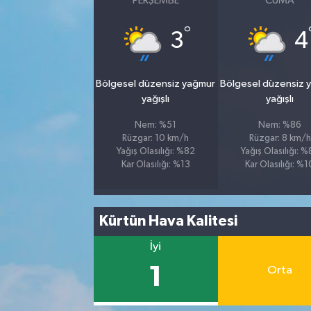
PERŞEMBE
CUMA
°
3
4
Bölgesel düzensiz yağmur
Bölgesel düzensiz 
yağışlı
yağışlı
Nem: %51
Nem: %86
Rüzgar: 10 km/h
Rüzgar: 8 km/h
Yağış Olasılığı: %82
Yağış Olasılığı: 
Kar Olasılığı: %13
Kar Olasılığı: %1
Kürtün Hava Kalitesi
İyi
1
Orta