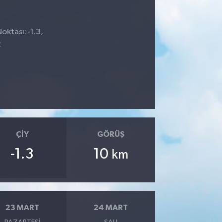
oktası: -1.3,
2
ÇIY
GÖRÜŞ
-1.3
10
km
23 MART
24 MART