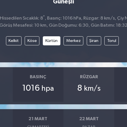
Güneşli
°
issedilen Sıcaklık: 8
, Basınç: 1016 hPa, Rüzgar: 8 km/s, Çiy N
Görüş Mesafesi: 10 km, Gün Doğumu: 6:30, Gün Batımı: 18:3
Kelkit
Köse
Kürtün
Merkez
Şiran
Torul
BASINÇ
RÜZGAR
1016
8
hpa
km/s
21 MART
22 MART