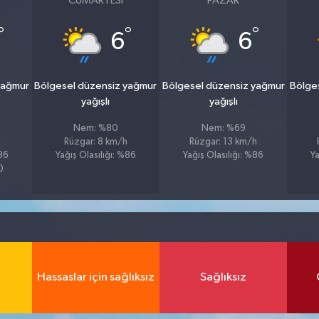
CUMARTESI
PAZAR
°
°
°
6
6
yağmur
Bölgesel düzensiz yağmur
Bölgesel düzensiz yağmur
Bölge
yağışlı
yağışlı
Nem: %80
Nem: %69
Rüzgar: 8 km/h
Rüzgar: 13 km/h
%86
Yağış Olasılığı: %86
Yağış Olasılığı: %86
Ya
0
Hassaslar için sağlıksız
Sağlıksız