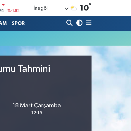
°
N
10
İnegöl
74
%-1.82
20
%0.02
AM
SPOR
90
%0.19
80
%0.18
9000
%0.19
0
rumu Tahmini
,00
%0
18 Mart Çarşamba
12:15