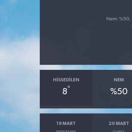
SPOR
Nem: %50, H
HISSEDILEN
NEM
°
8
%50
19 MART
20 MART