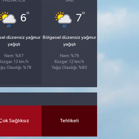
PAZARTESI
SALI
°
°
6
7
sel düzensiz yağmur
Bölgesel düzensiz yağmur
yağışlı
yağışlı
Nem: %67
Nem: %76
Rüzgar: 12 km/h
Rüzgar: 12 km/h
ğış Olasılığı: %78
Yağış Olasılığı: %80
Çok Sağlıksız
Tehlikeli