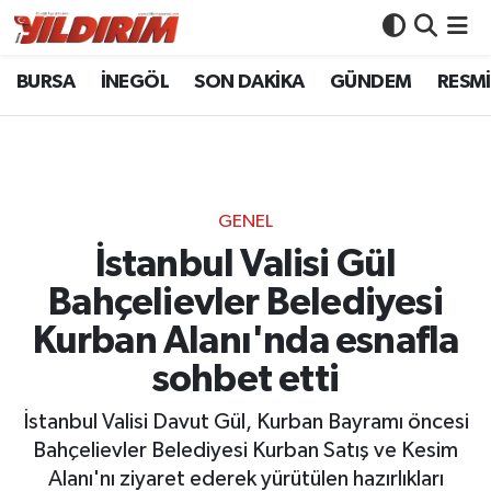
BURSA
İNEGÖL
SON DAKİKA
GÜNDEM
RESMİ
BURSA
Bursa Nöbetçi Eczaneler
İNEGÖL
Bursa Hava Durumu
SON DAKİKA
Bursa Namaz Vakitleri
GENEL
GÜNDEM
Bursa Trafik Yoğunluk Haritası
İstanbul Valisi Gül
Bahçelievler Belediyesi
RESMİ İLANLAR
Süper Lig Puan Durumu ve Fikstür
Kurban Alanı'nda esnafla
KÖŞE YAZILARI
Tüm Manşetler
sohbet etti
SİYASET
Son Dakika Haberleri
İstanbul Valisi Davut Gül, Kurban Bayramı öncesi
Bahçelievler Belediyesi Kurban Satış ve Kesim
YAŞAM
Haber Arşivi
Alanı'nı ziyaret ederek yürütülen hazırlıkları