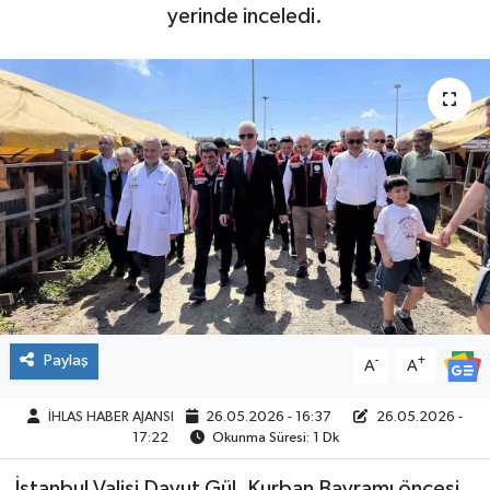
yerinde inceledi.
SPOR
Paylaş
-
+
A
A
İHLAS HABER AJANSI
26.05.2026 - 16:37
26.05.2026 -
17:22
Okunma Süresi: 1 Dk
İstanbul Valisi Davut Gül, Kurban Bayramı öncesi