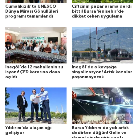
Cumalıkızık’ta UNESCO
Çiftçinin pazar arama derdi
Dünya Mirası Gönüllüleri
bitti! Bursa Yenişehir'de
programı tamamlandı
dikkat çeken uygulama
İnegöl'de 12 mahallenin su
İnegöl'de o kavşağa
isyanı! ÇED kararına dava
sinyalizasyon! Artık kazalar
açıldı
yaşanmayacak
Yıldırım'da ulaşım ağı
Bursa Yıldırım'da yok artık
gelişiyor
dedirten düğün! Gelin ve
damat vinçle giriş yaptı