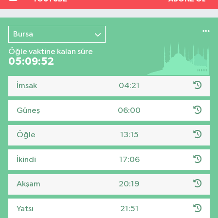
Bursa
Öğle vaktine kalan süre
05:09:51
İmsak
04:21
Güneş
06:00
Öğle
13:15
İkindi
17:06
Akşam
20:19
Yatsı
21:51