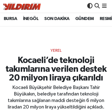
BURSA
İNEGÖL
SON DAKİKA
GÜNDEM
RESMİ
BURSA
Bursa Nöbetçi Eczaneler
İNEGÖL
Bursa Hava Durumu
SON DAKİKA
Bursa Namaz Vakitleri
YEREL
GÜNDEM
Bursa Trafik Yoğunluk Haritası
Kocaeli’de teknoloji
takımlarına verilen destek
RESMİ İLANLAR
Süper Lig Puan Durumu ve Fikstür
20 milyon liraya çıkarıldı
KÖŞE YAZILARI
Tüm Manşetler
Kocaeli Büyükşehir Belediye Başkanı Tahir
Büyükakın, belediye tarafından teknoloji
SİYASET
Son Dakika Haberleri
takımlarına sağlanan maddi desteğin 6 milyon
liradan 20 milyon liraya yükseltildiğini açıkladı.
YAŞAM
Haber Arşivi