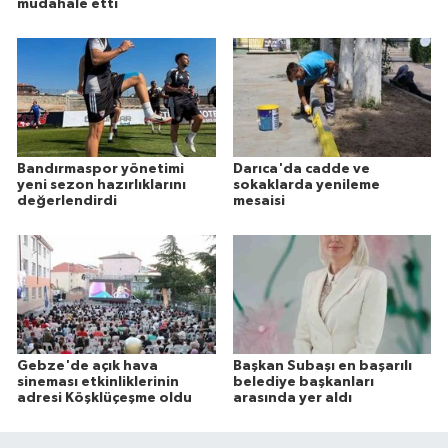
müdahale etti
Bandırmaspor yönetimi
Darıca'da cadde ve
yeni sezon hazırlıklarını
sokaklarda yenileme
değerlendirdi
mesaisi
Gebze'de açık hava
Başkan Subaşı en başarılı
sineması etkinliklerinin
belediye başkanları
adresi Köşklüçeşme oldu
arasında yer aldı