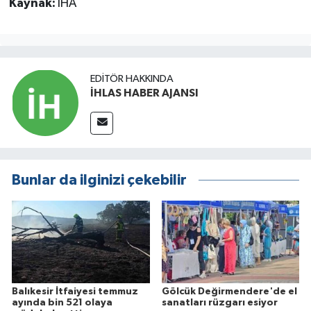
Kaynak:
İHA
EDITÖR HAKKINDA
İHLAS HABER AJANSI
Bunlar da ilginizi çekebilir
Balıkesir İtfaiyesi temmuz
Gölcük Değirmendere'de el
ayında bin 521 olaya
sanatları rüzgarı esiyor