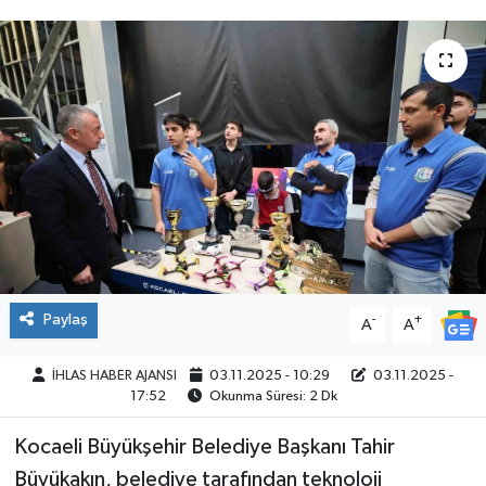
SPOR
Paylaş
-
+
A
A
İHLAS HABER AJANSI
03.11.2025 - 10:29
03.11.2025 -
17:52
Okunma Süresi: 2 Dk
Kocaeli Büyükşehir Belediye Başkanı Tahir
Büyükakın, belediye tarafından teknoloji