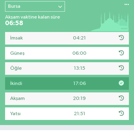
Bursa
Akşam vaktine kalan süre
06:58
İmsak
04:21
Güneş
06:00
Öğle
13:15
İkindi
17:06
Akşam
20:19
Yatsı
21:51