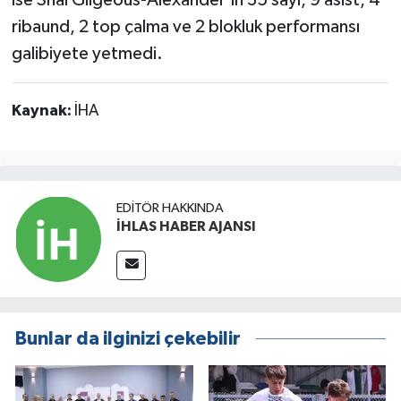
ise Shai Gilgeous-Alexander'ın 35 sayı, 9 asist, 4
ribaund, 2 top çalma ve 2 blokluk performansı
galibiyete yetmedi.
Kaynak:
İHA
EDITÖR HAKKINDA
İHLAS HABER AJANSI
Bunlar da ilginizi çekebilir