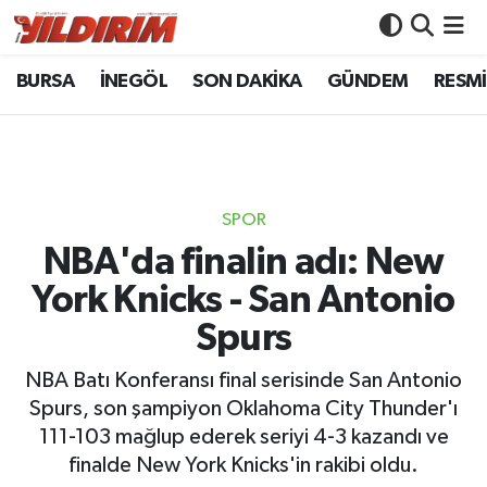
BURSA
İNEGÖL
SON DAKİKA
GÜNDEM
RESMİ
BURSA
Bursa Nöbetçi Eczaneler
İNEGÖL
Bursa Hava Durumu
SON DAKİKA
Bursa Namaz Vakitleri
SPOR
GÜNDEM
Bursa Trafik Yoğunluk Haritası
NBA'da finalin adı: New
York Knicks - San Antonio
RESMİ İLANLAR
Süper Lig Puan Durumu ve Fikstür
Spurs
KÖŞE YAZILARI
Tüm Manşetler
NBA Batı Konferansı final serisinde San Antonio
Spurs, son şampiyon Oklahoma City Thunder'ı
SİYASET
Son Dakika Haberleri
111-103 mağlup ederek seriyi 4-3 kazandı ve
finalde New York Knicks'in rakibi oldu.
YAŞAM
Haber Arşivi