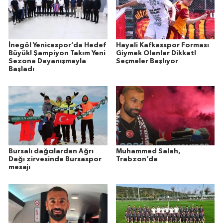
İnegöl Yenicespor’da Hedef
Hayali Kafkasspor Forması
Büyük! Şampiyon Takım Yeni
Giymek Olanlar Dikkat!
Sezona Dayanışmayla
Seçmeler Başlıyor
Başladı
Bursalı dağcılardan Ağrı
Muhammed Salah,
Dağı zirvesinde Bursaspor
Trabzon’da
mesajı