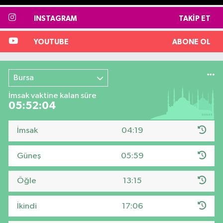
INSTAGRAM
TAKIP ET
YOUTUBE
ABONE OL
Bursa
İmsak vaktine kalan süre
05:52:03
İmsak
04:19
Güneş
05:59
Öğle
13:15
İkindi
17:06