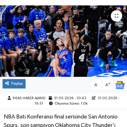
SPOR
Paylaş
-
+
A
A
İHLAS HABER AJANSI
31.05.2026 - 10:43
31.05.2026 -
16:51
Okunma Süresi: 1 Dk
NBA Batı Konferansı final serisinde San Antonio
Spurs, son şampiyon Oklahoma City Thunder'ı