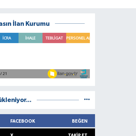
asın İlan Kurumu
ükleniyor...
FACEBOOK
BEĞEN
X
TAKIP ET