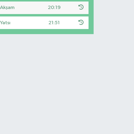
Akşam
20:19
Yatsı
21:51