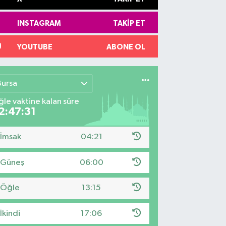
INSTAGRAM
TAKIP ET
YOUTUBE
ABONE OL
Bursa
le vaktine kalan süre
2:47:30
İmsak
04:21
Güneş
06:00
Öğle
13:15
İkindi
17:06