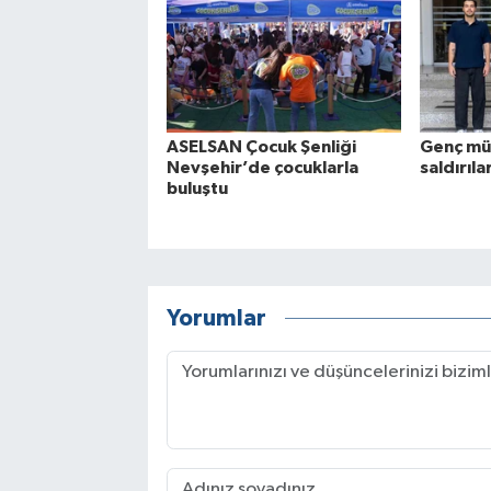
ASELSAN Çocuk Şenliği
Genç mü
Nevşehir’de çocuklarla
saldırıla
buluştu
Yorumlar