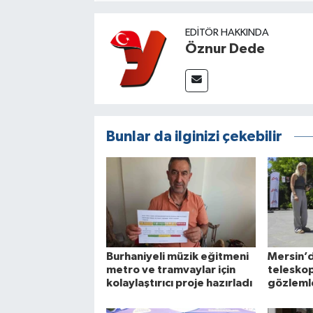
EDITÖR HAKKINDA
Öznur Dede
Bunlar da ilginizi çekebilir
Burhaniyeli müzik eğitmeni
Mersin’d
metro ve tramvaylar için
teleskop
kolaylaştırıcı proje hazırladı
gözleml