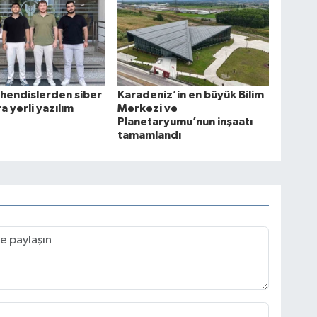
hendislerden siber
Karadeniz’in en büyük Bilim
ra yerli yazılım
Merkezi ve
Planetaryumu’nun inşaatı
tamamlandı