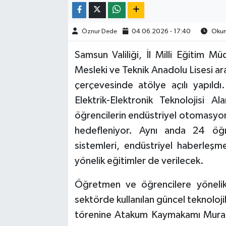
Öznur Dede
04.06.2026 - 17:40
Okunm
Samsun Valiliği, İl Milli Eğitim M
Mesleki ve Teknik Anadolu Lisesi ar
çerçevesinde atölye açılı yapıld
Elektrik-Elektronik Teknolojisi A
öğrencilerin endüstriyel otomasyon 
hedefleniyor. Aynı anda 24 öğr
sistemleri, endüstriyel haberleş
yönelik eğitimler de verilecek.
Öğretmen ve öğrencilere yönelik g
sektörde kullanılan güncel teknoloji
törenine Atakum Kaymakamı Murat 