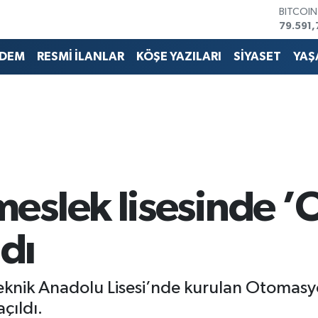
BITCOI
79.591,
DOLAR
45,436
DEM
RESMİ İLANLAR
KÖŞE YAZILARI
SİYASET
YAŞ
EURO
53,386
STERLİN
61,603
G.ALTIN
6862,0
BİST10
14.598
eslek lisesinde 
ldı
knik Anadolu Lisesi’nde kurulan Otomasyon
çıldı.