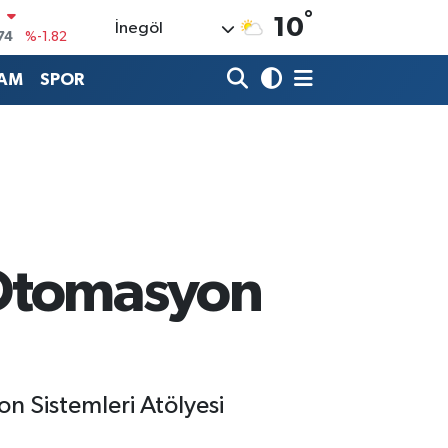
N
°
10
74
%-1.82
İnegöl
20
%0.02
AM
SPOR
90
%0.19
80
%0.18
9000
%0.19
0
,00
%0
’Otomasyon
 Sistemleri Atölyesi