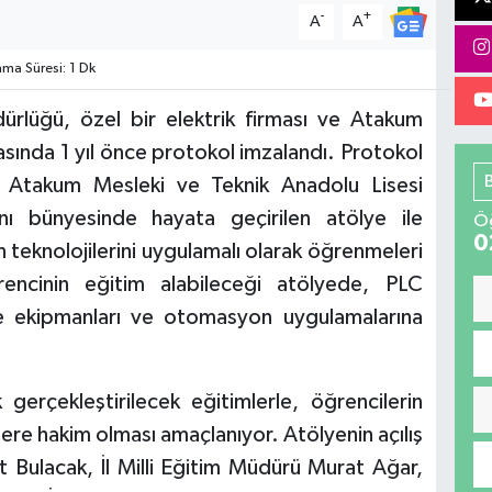
-
+
A
A
a Süresi: 1 Dk
üdürlüğü, özel bir elektrik firması ve Atakum
asında 1 yıl önce protokol imzalandı. Protokol
ı. Atakum Mesleki ve Teknik Anadolu Lisesi
lanı bünyesinde hayata geçirilen atölye ile
Öğ
0
teknolojilerini uygulamalı olarak öğrenmeleri
encinin eğitim alabileceği atölyede, PLC
me ekipmanları ve otomasyon uygulamalarına
erçekleştirilecek eğitimlerle, öğrencilerin
lere hakim olması amaçlanıyor. Atölyenin açılış
Bulacak, İl Milli Eğitim Müdürü Murat Ağar,