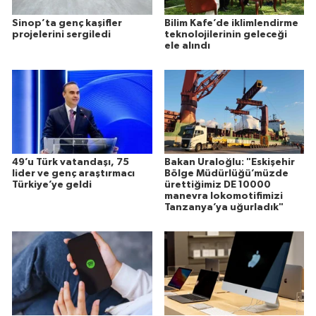
Sinop’ta genç kaşifler
Bilim Kafe’de iklimlendirme
projelerini sergiledi
teknolojilerinin geleceği
ele alındı
49’u Türk vatandaşı, 75
Bakan Uraloğlu: "Eskişehir
lider ve genç araştırmacı
Bölge Müdürlüğü’müzde
Türkiye’ye geldi
ürettiğimiz DE 10000
manevra lokomotifimizi
Tanzanya’ya uğurladık"