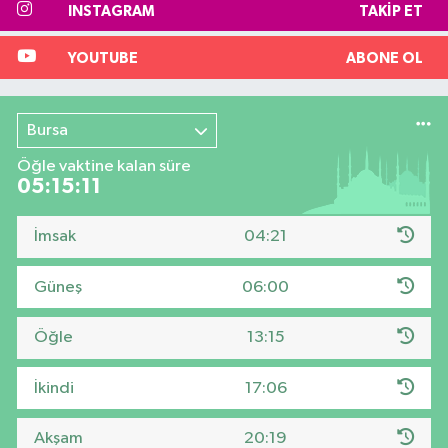
INSTAGRAM
TAKIP ET
YOUTUBE
ABONE OL
Bursa
Öğle vaktine kalan süre
05:15:10
İmsak
04:21
Güneş
06:00
Öğle
13:15
İkindi
17:06
Akşam
20:19