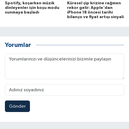
Spotify, koşarken müzik
Küresel çip krizine rağmen
dinleyenler için koşu modu
rekor gelir: Apple'dan
sunmaya başladı
iPhone 18 öncesi tarihi
bilanço ve fiyat artışı sinyali
Yorumlar
Gönder