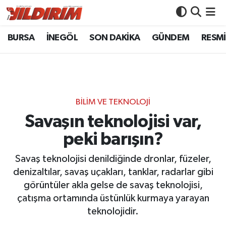
BURSA
İNEGÖL
SON DAKİKA
GÜNDEM
RESMİ
BURSA
Bursa Nöbetçi Eczaneler
İNEGÖL
Bursa Hava Durumu
SON DAKİKA
Bursa Namaz Vakitleri
BİLİM VE TEKNOLOJİ
GÜNDEM
Bursa Trafik Yoğunluk Haritası
Savaşın teknolojisi var,
peki barışın?
RESMİ İLANLAR
Süper Lig Puan Durumu ve Fikstür
Savaş teknolojisi denildiğinde dronlar, füzeler,
KÖŞE YAZILARI
Tüm Manşetler
denizaltılar, savaş uçakları, tanklar, radarlar gibi
görüntüler akla gelse de savaş teknolojisi,
SİYASET
Son Dakika Haberleri
çatışma ortamında üstünlük kurmaya yarayan
teknolojidir.
YAŞAM
Haber Arşivi