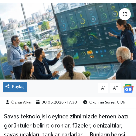
SPOR
Paylaş
-
+
A
A
Öznur Alkan
30.05.2026 - 17:30
Okunma Süresi: 8 Dk
Savaş teknolojisi deyince zihnimizde hemen bazı
görüntüler belirir: dronlar, füzeler, denizaltılar,
savaş uçakları, tanklar, radarlar... Bunların hepsi