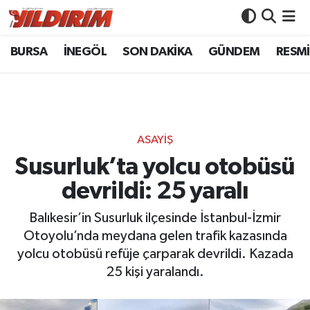
BURSA
İNEGÖL
SON DAKİKA
GÜNDEM
RESMİ
BURSA
Bursa Nöbetçi Eczaneler
İNEGÖL
Bursa Hava Durumu
SON DAKİKA
Bursa Namaz Vakitleri
ASAYİŞ
GÜNDEM
Bursa Trafik Yoğunluk Haritası
Susurluk’ta yolcu otobüsü
devrildi: 25 yaralı
RESMİ İLANLAR
Süper Lig Puan Durumu ve Fikstür
Balıkesir’in Susurluk ilçesinde İstanbul-İzmir
KÖŞE YAZILARI
Tüm Manşetler
Otoyolu’nda meydana gelen trafik kazasında
yolcu otobüsü refüje çarparak devrildi. Kazada
SİYASET
Son Dakika Haberleri
25 kişi yaralandı.
YAŞAM
Haber Arşivi