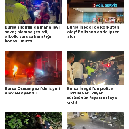
Bursa Yıldırım'da mahalleyi
Bursa İnegöl’de korkutan
savaş alanına çevirdi,
olay! Polis son anda ipten
alkollü sürücü karıştığı
aldı
kazayı unuttu
Bursa Osmangazi'de iş yeri
Bursa İnegöl’de polise
alev alev yandı!
“ikizim var” diyen
sürücünün foyası ortaya
çıktı!