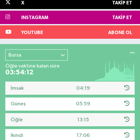
X
TAKIP ET
INSTAGRAM
TAKIP ET
YOUTUBE
ABONE OL
Bursa
Öğle vaktine kalan süre
03:54:11
İmsak
04:19
Güneş
05:59
Öğle
13:15
İkindi
17:06