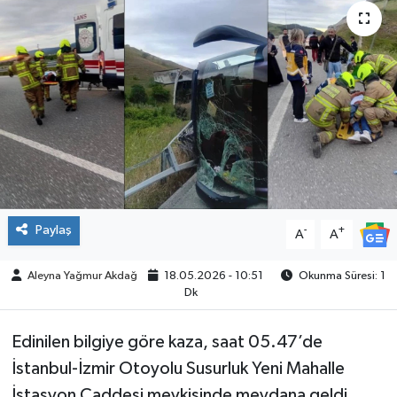
SPOR
Paylaş
-
+
A
A
Aleyna Yağmur Akdağ
18.05.2026 - 10:51
Okunma Süresi: 1
Dk
Edinilen bilgiye göre kaza, saat 05.47’de
İstanbul-İzmir Otoyolu Susurluk Yeni Mahalle
İstasyon Caddesi mevkisinde meydana geldi.