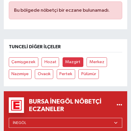
Bu bölgede nöbetçi bir eczane bulunamadı.
TUNCELI DIĞER İLÇELER
Çemişgezek
Hozat
Mazgirt
Merkez
Nazımiye
Ovacık
Pertek
Pülümür
BURSA İNEGÖL NÖBETÇI
ECZANELER