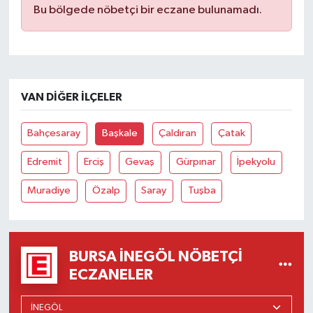
Bu bölgede nöbetçi bir eczane bulunamadı.
VAN DIĞER İLÇELER
Bahçesaray
Başkale
Çaldıran
Çatak
Edremit
Erciş
Gevaş
Gürpınar
İpekyolu
Muradiye
Özalp
Saray
Tuşba
BURSA İNEGÖL NÖBETÇI
ECZANELER