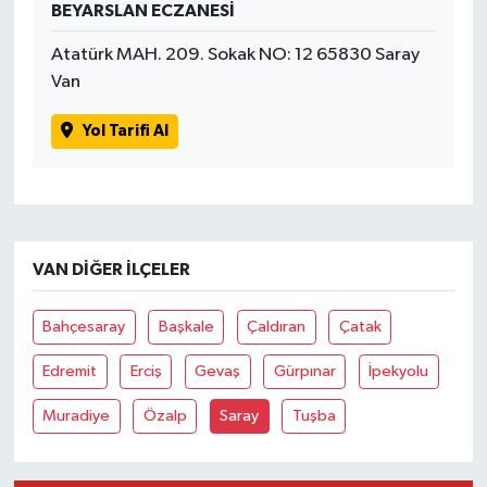
BEYARSLAN ECZANESİ
Atatürk MAH. 209. Sokak NO: 12 65830 Saray
Van
Yol Tarifi Al
VAN DIĞER İLÇELER
Bahçesaray
Başkale
Çaldıran
Çatak
Edremit
Erciş
Gevaş
Gürpınar
İpekyolu
Muradiye
Özalp
Saray
Tuşba