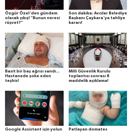
Özgür Özel'den gündem
Son dakika: Avcılar Belediye
olacak çıkış! "Bunun neresi
Başkanı Çaykara'ya tahliye
rüşvet?"
kararı!
Basit bir baş ağrısı sandı...
Milli Güvenlik Kurulu
Hastanede şoke eden
toplantısı sonrası 8
teşhis!
maddelik açıklama!
Google Assistant için yolun
Patlayan domates