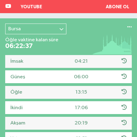
YOUTUBE
ABONE OL
Bursa
Öğle vaktine kalan süre
06:22:36
İmsak
04:21
Güneş
06:00
Öğle
13:15
İkindi
17:06
Akşam
20:19