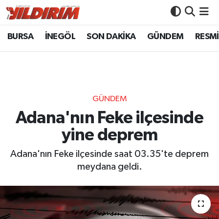
BURSA
İNEGÖL
SON DAKİKA
GÜNDEM
RESMİ
BURSA
Bursa Nöbetçi Eczaneler
İNEGÖL
Bursa Hava Durumu
SON DAKİKA
Bursa Namaz Vakitleri
GÜNDEM
GÜNDEM
Bursa Trafik Yoğunluk Haritası
Adana'nın Feke ilçesinde
yine deprem
RESMİ İLANLAR
Süper Lig Puan Durumu ve Fikstür
Adana'nın Feke ilçesinde saat 03.35'te deprem
KÖŞE YAZILARI
Tüm Manşetler
meydana geldi.
SİYASET
Son Dakika Haberleri
YAŞAM
Haber Arşivi