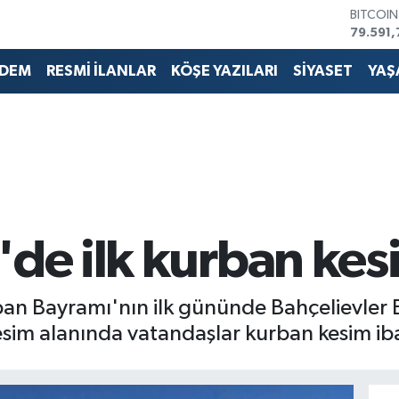
79.591,
DOLAR
45,436
EURO
DEM
RESMİ İLANLAR
KÖŞE YAZILARI
SİYASET
YAŞ
53,386
STERLİN
61,603
G.ALTIN
6862,0
BİST10
14.598
'de ilk kurban kesi
ban Bayramı'nın ilk gününde Bahçelievler 
im alanında vatandaşlar kurban kesim iba