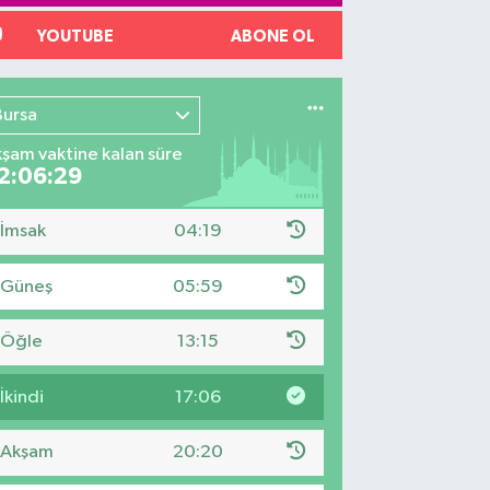
YOUTUBE
ABONE OL
Bursa
şam vaktine kalan süre
2:06:28
İmsak
04:19
Güneş
05:59
Öğle
13:15
İkindi
17:06
Akşam
20:20