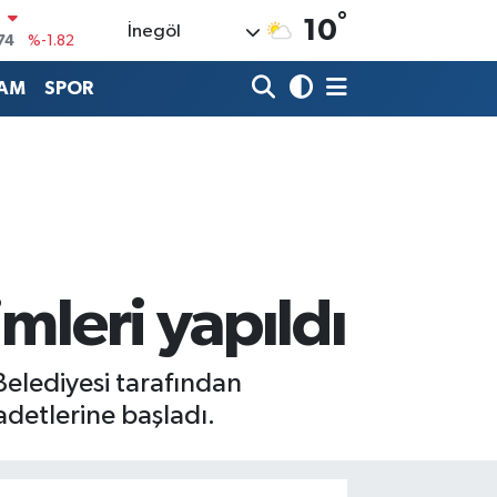
74
%-1.82
°
10
İnegöl
20
%0.02
AM
SPOR
90
%0.19
80
%0.18
9000
%0.19
0
,00
%0
mleri yapıldı
Belediyesi tarafından
detlerine başladı.