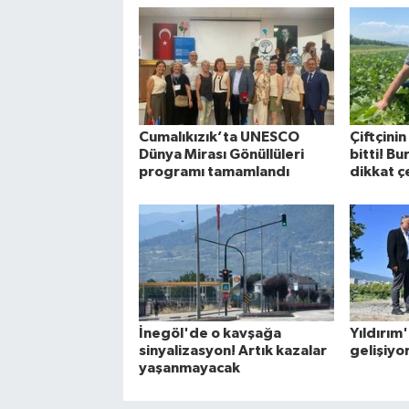
Cumalıkızık’ta UNESCO
Çiftçini
Dünya Mirası Gönüllüleri
bitti! B
programı tamamlandı
dikkat 
İnegöl'de o kavşağa
Yıldırım
sinyalizasyon! Artık kazalar
gelişiyo
yaşanmayacak