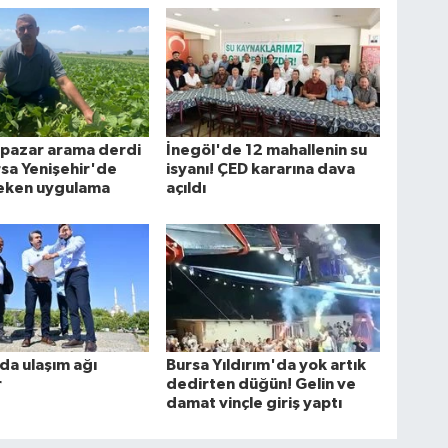
n pazar arama derdi
İnegöl'de 12 mahallenin su
ursa Yenişehir'de
isyanı! ÇED kararına dava
çeken uygulama
açıldı
'da ulaşım ağı
Bursa Yıldırım'da yok artık
r
dedirten düğün! Gelin ve
damat vinçle giriş yaptı