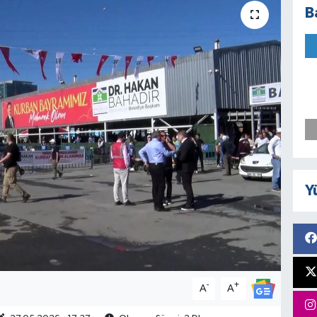
B
Y
-
+
A
A