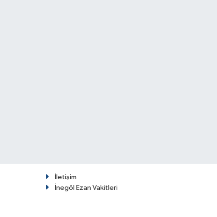
İletişim
İnegöl Ezan Vakitleri