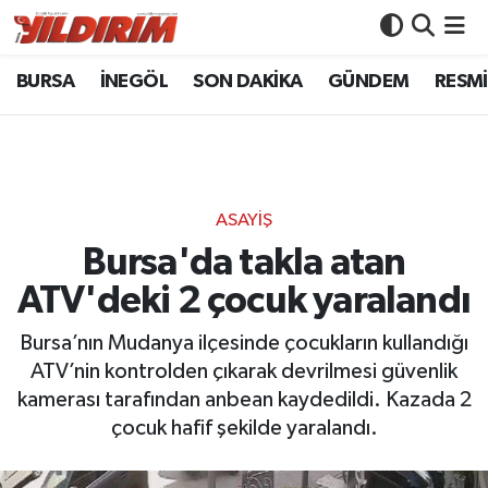
BURSA
İNEGÖL
SON DAKİKA
GÜNDEM
RESMİ
BURSA
Bursa Nöbetçi Eczaneler
İNEGÖL
Bursa Hava Durumu
SON DAKİKA
Bursa Namaz Vakitleri
ASAYİŞ
GÜNDEM
Bursa Trafik Yoğunluk Haritası
Bursa'da takla atan
ATV'deki 2 çocuk yaralandı
RESMİ İLANLAR
Süper Lig Puan Durumu ve Fikstür
Bursa’nın Mudanya ilçesinde çocukların kullandığı
KÖŞE YAZILARI
Tüm Manşetler
ATV’nin kontrolden çıkarak devrilmesi güvenlik
kamerası tarafından anbean kaydedildi. Kazada 2
SİYASET
Son Dakika Haberleri
çocuk hafif şekilde yaralandı.
YAŞAM
Haber Arşivi