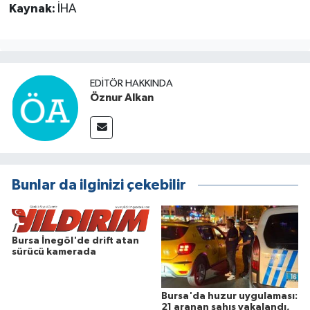
Kaynak:
İHA
EDITÖR HAKKINDA
Öznur Alkan
Bunlar da ilginizi çekebilir
Bursa İnegöl'de drift atan
sürücü kamerada
Bursa'da huzur uygulaması:
21 aranan şahıs yakalandı,