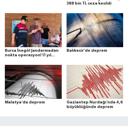
388 bin TL ceza kesildi
Bursa İnegöl Jandarmadan
Balıkesir’de deprem
nokta operasyon! 11 yıl...
Malatya’da deprem
Gaziantep Nurdağı’nda 4,6
büyüklüğünde deprem