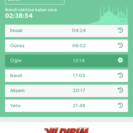
İkindi vaktine kalan süre
02:38:53
İmsak
04:24
Güneş
06:02
Öğle
13:14
İkindi
17:05
Akşam
20:17
Yatsı
21:48