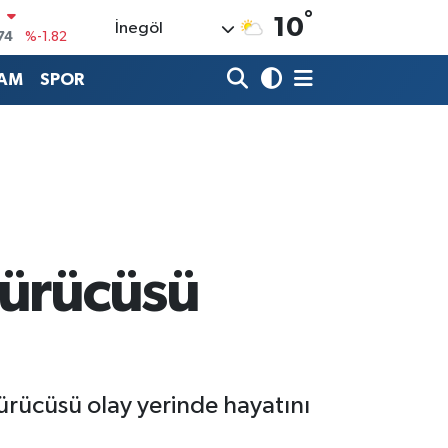
°
N
10
İnegöl
74
%-1.82
20
%0.02
AM
SPOR
90
%0.19
80
%0.18
9000
%0.19
0
,00
%0
sürücüsü
ürücüsü olay yerinde hayatını