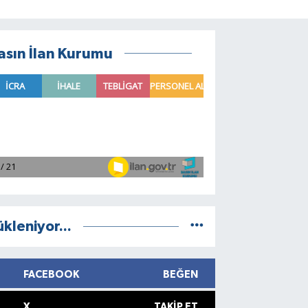
asın İlan Kurumu
ükleniyor...
FACEBOOK
BEĞEN
X
TAKIP ET