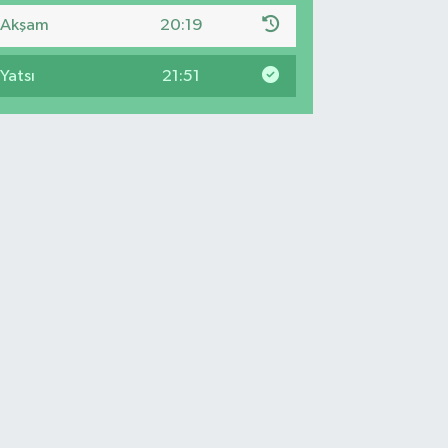
Akşam
20:19
Yatsı
21:51