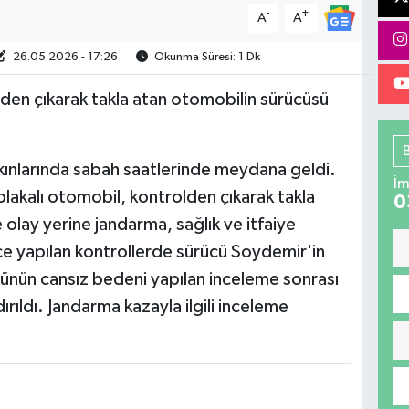
-
+
A
A
26.05.2026 - 17:26
Okunma Süresi: 1 Dk
den çıkarak takla atan otomobilin sürücüsü
kınlarında sabah saatlerinde meydana geldi.
İm
lakalı otomobil, kontrolden çıkarak takla
0
e olay yerine jandarma, sağlık ve itfaiye
ince yapılan kontrollerde sürücü Soydemir'in
ücünün cansız bedeni yapılan inceleme sonrası
ıldı. Jandarma kazayla ilgili inceleme