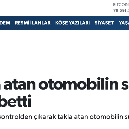
BITCOI
79.591,
DOLAR
45,436
DEM
RESMİ İLANLAR
KÖŞE YAZILARI
SİYASET
YAŞ
EURO
53,386
STERLİN
61,603
G.ALTIN
6862,0
BİST10
14.598
 atan otomobilin 
betti
kontrolden çıkarak takla atan otomobilin s