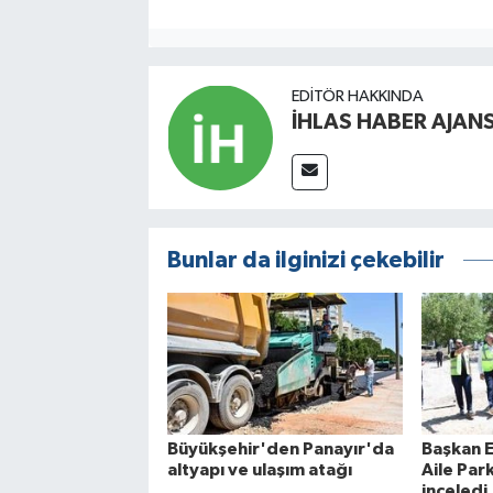
EDITÖR HAKKINDA
İHLAS HABER AJANS
Bunlar da ilginizi çekebilir
Büyükşehir'den Panayır'da
Başkan Er
altyapı ve ulaşım atağı
Aile Park
inceledi