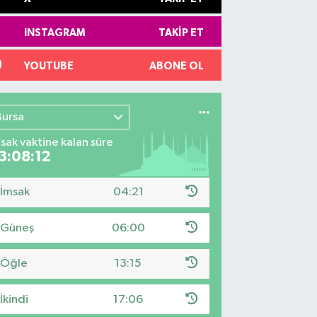
INSTAGRAM
TAKIP ET
YOUTUBE
ABONE OL
Bursa
sak vaktine kalan süre
3:08:12
İmsak
04:21
Güneş
06:00
Öğle
13:15
İkindi
17:06