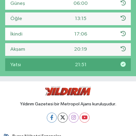
Güneş
06:00
Öğle
13:15
İkindi
17:06
Akşam
20:19
Yatsı
21:51
Yıldırım Gazetesi bir Metropol Ajans kuruluşudur.