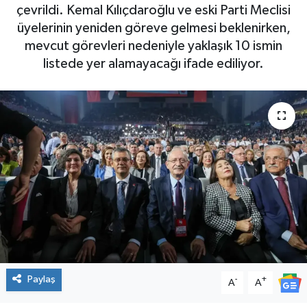
çevrildi. Kemal Kılıçdaroğlu ve eski Parti Meclisi
SPOR
üyelerinin yeniden göreve gelmesi beklenirken,
mevcut görevleri nedeniyle yaklaşık 10 ismin
listede yer alamayacağı ifade ediliyor.
Paylaş
-
+
A
A