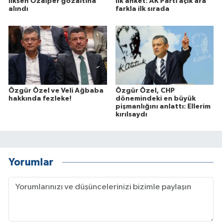
İlksen Özalper gözaltına
ilk anket: AK Parti açık ara
alındı
farkla ilk sırada
Özgür Özel ve Veli Ağbaba
Özgür Özel, CHP
hakkında fezleke!
dönemindeki en büyük
pişmanlığını anlattı: Ellerim
kırılsaydı
Yorumlar