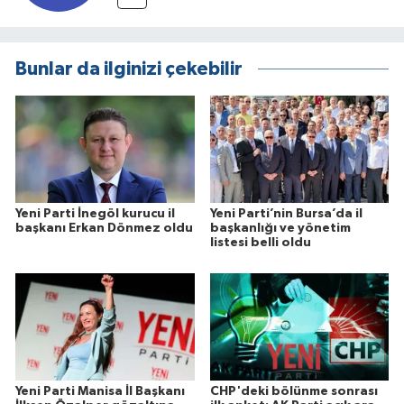
Bunlar da ilginizi çekebilir
Yeni Parti İnegöl kurucu il
Yeni Parti’nin Bursa’da il
başkanı Erkan Dönmez oldu
başkanlığı ve yönetim
listesi belli oldu
Yeni Parti Manisa İl Başkanı
CHP'deki bölünme sonrası