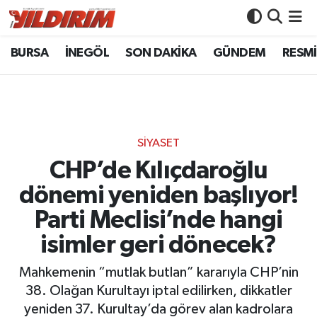
BURSA
İNEGÖL
SON DAKİKA
GÜNDEM
RESMİ
BURSA
Bursa Nöbetçi Eczaneler
İNEGÖL
Bursa Hava Durumu
SON DAKİKA
Bursa Namaz Vakitleri
SİYASET
GÜNDEM
Bursa Trafik Yoğunluk Haritası
CHP’de Kılıçdaroğlu
dönemi yeniden başlıyor!
RESMİ İLANLAR
Süper Lig Puan Durumu ve Fikstür
Parti Meclisi’nde hangi
KÖŞE YAZILARI
Tüm Manşetler
isimler geri dönecek?
SİYASET
Son Dakika Haberleri
Mahkemenin “mutlak butlan” kararıyla CHP’nin
38. Olağan Kurultayı iptal edilirken, dikkatler
YAŞAM
Haber Arşivi
yeniden 37. Kurultay’da görev alan kadrolara