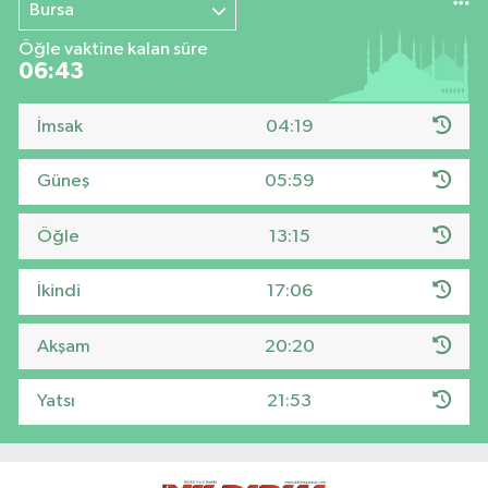
Bursa
Öğle vaktine kalan süre
06:42
İmsak
04:19
Güneş
05:59
Öğle
13:15
İkindi
17:06
Akşam
20:20
Yatsı
21:53