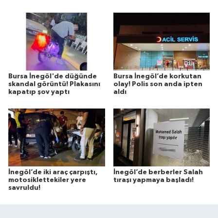
Bursa İnegöl'de düğünde
Bursa İnegöl’de korkutan
skandal görüntü! Plakasını
olay! Polis son anda ipten
kapatıp şov yaptı
aldı
İnegöl’de iki araç çarpıştı,
İnegöl’de berberler Salah
motosiklettekiler yere
tıraşı yapmaya başladı!
savruldu!