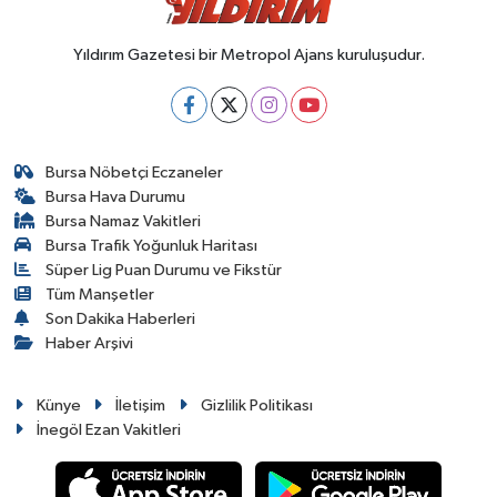
Yıldırım Gazetesi bir Metropol Ajans kuruluşudur.
Bursa Nöbetçi Eczaneler
Bursa Hava Durumu
Bursa Namaz Vakitleri
Bursa Trafik Yoğunluk Haritası
Süper Lig Puan Durumu ve Fikstür
Tüm Manşetler
Son Dakika Haberleri
Haber Arşivi
Künye
İletişim
Gizlilik Politikası
İnegöl Ezan Vakitleri