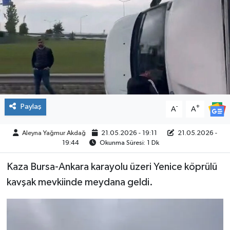
SPOR
Paylaş
-
+
A
A
Aleyna Yağmur Akdağ
21.05.2026 - 19:11
21.05.2026 -
19:44
Okunma Süresi: 1 Dk
Kaza Bursa-Ankara karayolu üzeri Yenice köprülü
kavşak mevkiinde meydana geldi.