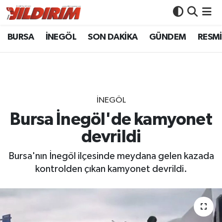
BURSA
İNEGÖL
SON DAKİKA
GÜNDEM
RESMİ
BURSA
Bursa Nöbetçi Eczaneler
İNEGÖL
Bursa Hava Durumu
SON DAKİKA
Bursa Namaz Vakitleri
İNEGÖL
GÜNDEM
Bursa Trafik Yoğunluk Haritası
Bursa İnegöl'de kamyonet
devrildi
RESMİ İLANLAR
Süper Lig Puan Durumu ve Fikstür
Bursa'nın İnegöl ilçesinde meydana gelen kazada
KÖŞE YAZILARI
Tüm Manşetler
kontrolden çıkan kamyonet devrildi.
SİYASET
Son Dakika Haberleri
YAŞAM
Haber Arşivi