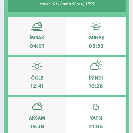
sever. (Âl-i İmrân Sûresi, 159)
SPOR
İMSAK
GÜNEŞ
04:01
05:33
ÖĞLE
İKINDI
12:41
16:28
AKŞAM
YATSI
19:39
21:05