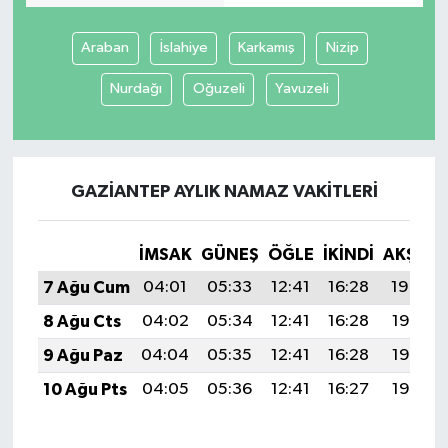
Araban
İslahiye
Karkamış
Nizip
Nurdağı
Oğuzeli
Yavuzeli
GAZIANTEP AYLIK NAMAZ VAKITLERI
İMSAK
GÜNEŞ
ÖĞLE
İKINDI
AKŞAM
7 Ağu Cum
04:01
05:33
12:41
16:28
19:39
8 Ağu Cts
04:02
05:34
12:41
16:28
19:38
9 Ağu Paz
04:04
05:35
12:41
16:28
19:37
10 Ağu Pts
04:05
05:36
12:41
16:27
19:36