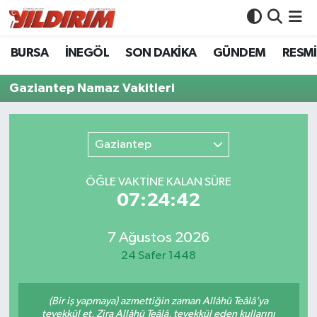
BURSA
İNEGÖL
SON DAKİKA
GÜNDEM
RESMİ
BURSA
Bursa Nöbetçi Eczaneler
Gaziantep Namaz Vakitleri
İNEGÖL
Bursa Hava Durumu
SON DAKİKA
Bursa Namaz Vakitleri
Gaziantep
GÜNDEM
Bursa Trafik Yoğunluk Haritası
ÖĞLE VAKTİNE KALAN SÜRE
07:24:42
RESMİ İLANLAR
Süper Lig Puan Durumu ve Fikstür
KÖŞE YAZILARI
Tüm Manşetler
7 Ağustos 2026
24 Safer 1448
SİYASET
Son Dakika Haberleri
(Bir iş yapmaya) azmettiğin zaman Allâhü Teâlâ’ya
YAŞAM
Haber Arşivi
tevekkül et. Zira Allâhü Teâlâ, tevekkül eden kullarını