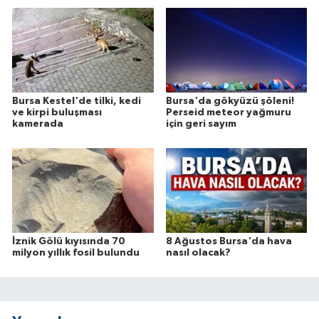
Bursa Kestel'de tilki, kedi
Bursa'da gökyüzü şöleni!
ve kirpi buluşması
Perseid meteor yağmuru
kamerada
için geri sayım
İznik Gölü kıyısında 70
8 Ağustos Bursa'da hava
milyon yıllık fosil bulundu
nasıl olacak?