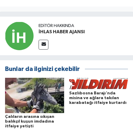
EDITÖR HAKKINDA
İHLAS HABER AJANSI
Bunlar da ilginizi çekebilir
Sazlıbosna Barajı'nda
misina ve ağlara takılan
karabatağı itfaiye kurtardı
Çalıların arasına sıkışan
balıkçıl kuşun imdadına
itfaiye yetişti