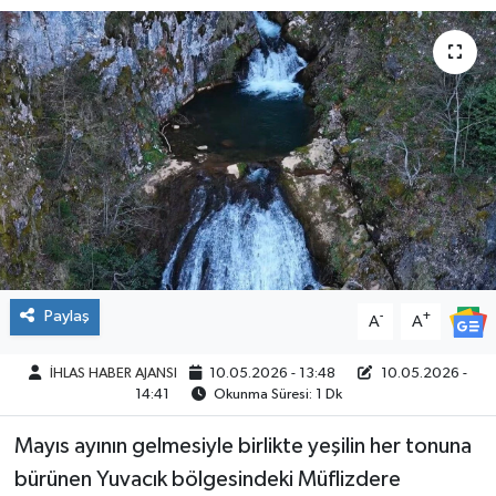
SPOR
Paylaş
-
+
A
A
İHLAS HABER AJANSI
10.05.2026 - 13:48
10.05.2026 -
14:41
Okunma Süresi: 1 Dk
Mayıs ayının gelmesiyle birlikte yeşilin her tonuna
bürünen Yuvacık bölgesindeki Müflizdere