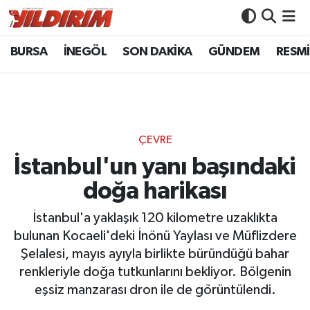
BURSA
İNEGÖL
SON DAKİKA
GÜNDEM
RESMİ
BURSA
Bursa Nöbetçi Eczaneler
İNEGÖL
Bursa Hava Durumu
SON DAKİKA
Bursa Namaz Vakitleri
ÇEVRE
GÜNDEM
Bursa Trafik Yoğunluk Haritası
İstanbul'un yanı başındaki
doğa harikası
RESMİ İLANLAR
Süper Lig Puan Durumu ve Fikstür
İstanbul'a yaklaşık 120 kilometre uzaklıkta
KÖŞE YAZILARI
Tüm Manşetler
bulunan Kocaeli'deki İnönü Yaylası ve Müflizdere
Şelalesi, mayıs ayıyla birlikte büründüğü bahar
SİYASET
Son Dakika Haberleri
renkleriyle doğa tutkunlarını bekliyor. Bölgenin
eşsiz manzarası dron ile de görüntülendi.
YAŞAM
Haber Arşivi