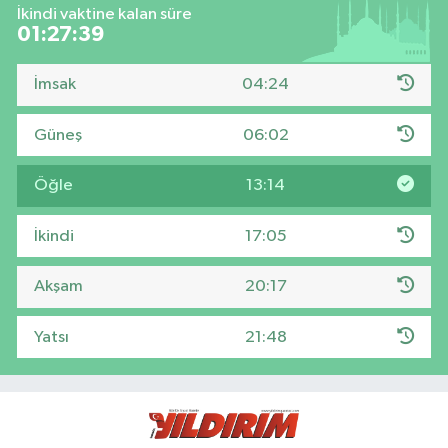
İkindi vaktine kalan süre
01:27:38
İmsak
04:24
Güneş
06:02
Öğle
13:14
İkindi
17:05
Akşam
20:17
Yatsı
21:48