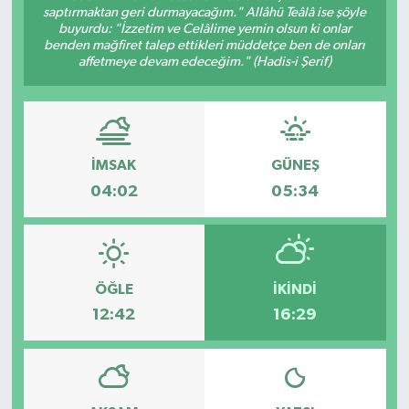
saptırmaktan geri durmayacağım." Allâhü Teâlâ ise şöyle
buyurdu: "İzzetim ve Celâlime yemin olsun ki onlar
SPOR
benden mağfiret talep ettikleri müddetçe ben de onları
affetmeye devam edeceğim." (Hadis-i Şerif)
İMSAK
GÜNEŞ
04:02
05:34
ÖĞLE
İKINDI
12:42
16:29