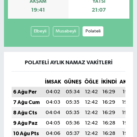
AKŞAM
YATSI
19:41
21:07
Elbeyli
Musabeyli
Polateli
POLATELI AYLIK NAMAZ VAKITLERI
İMSAK
GÜNEŞ
ÖĞLE
İKINDI
AKŞA
6 Ağu Per
04:02
05:34
12:42
16:29
19:41
7 Ağu Cum
04:03
05:35
12:42
16:29
19:40
8 Ağu Cts
04:04
05:35
12:42
16:29
19:39
9 Ağu Paz
04:05
05:36
12:42
16:28
19:38
10 Ağu Pts
04:06
05:37
12:42
16:28
19:37