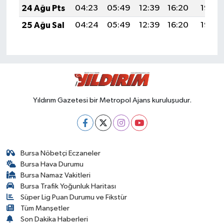
24 Ağu Pts
04:23
05:49
12:39
16:20
19:19
25 Ağu Sal
04:24
05:49
12:39
16:20
19:18
Yıldırım Gazetesi bir Metropol Ajans kuruluşudur.
Bursa Nöbetçi Eczaneler
Bursa Hava Durumu
Bursa Namaz Vakitleri
Bursa Trafik Yoğunluk Haritası
Süper Lig Puan Durumu ve Fikstür
Tüm Manşetler
Son Dakika Haberleri