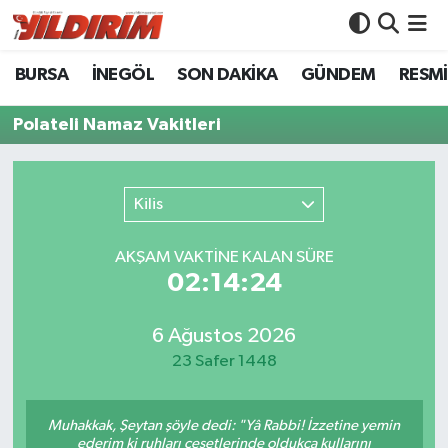
BURSA
İNEGÖL
SON DAKİKA
GÜNDEM
RESMİ
BURSA
Bursa Nöbetçi Eczaneler
Polateli Namaz Vakitleri
İNEGÖL
Bursa Hava Durumu
SON DAKİKA
Bursa Namaz Vakitleri
Kilis
GÜNDEM
Bursa Trafik Yoğunluk Haritası
AKŞAM VAKTİNE KALAN SÜRE
02:14:24
RESMİ İLANLAR
Süper Lig Puan Durumu ve Fikstür
KÖŞE YAZILARI
Tüm Manşetler
6 Ağustos 2026
23 Safer 1448
SİYASET
Son Dakika Haberleri
Muhakkak, Şeytan şöyle dedi: "Yâ Rabbi! İzzetine yemin
YAŞAM
Haber Arşivi
ederim ki ruhları cesetlerinde oldukça kullarını