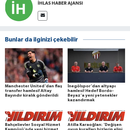
İHLAS HABER AJANSI
Bunlar da ilginizi çekebilir
Manchester United'dan flaş
İnegölspor'dan altyapı
transfer hamlesi! Altay
hamlesi! Hedef Bordo-
Bayındır kiralık gönderildi
Beyaz'a yeni yetenekler
kazandırmak
Bahçelievler Sosyal Hizmet
Atilla Karaoğlan: 'Değişen
Kampüsü'nde yeni hizmet
oyun kuralları bizlerin elini