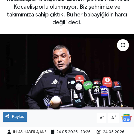
Kocaelisporlu olunmuyor. Biz şehrimize ve
SPOR
takımımıza sahip çıktık. Bu her babayiğidin harcı
değil' dedi.
Paylaş
-
+
A
A
İHLAS HABER AJANSI
24.05.2026 - 13:26
24.05.2026 -