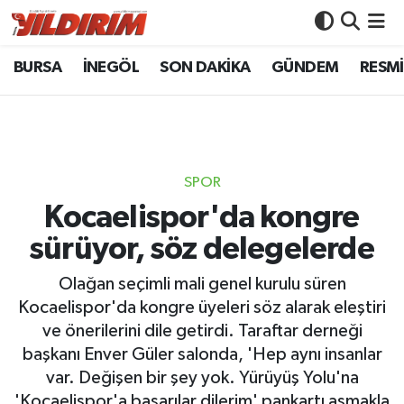
BURSA
İNEGÖL
SON DAKİKA
GÜNDEM
RESMİ
BURSA
Bursa Nöbetçi Eczaneler
İNEGÖL
Bursa Hava Durumu
SON DAKİKA
Bursa Namaz Vakitleri
SPOR
GÜNDEM
Bursa Trafik Yoğunluk Haritası
Kocaelispor'da kongre
sürüyor, söz delegelerde
RESMİ İLANLAR
Süper Lig Puan Durumu ve Fikstür
Olağan seçimli mali genel kurulu süren
KÖŞE YAZILARI
Tüm Manşetler
Kocaelispor'da kongre üyeleri söz alarak eleştiri
ve önerilerini dile getirdi. Taraftar derneği
SİYASET
Son Dakika Haberleri
başkanı Enver Güler salonda, 'Hep aynı insanlar
var. Değişen bir şey yok. Yürüyüş Yolu'na
YAŞAM
Haber Arşivi
'Kocaelispor'a başarılar dilerim' pankartı asmakla