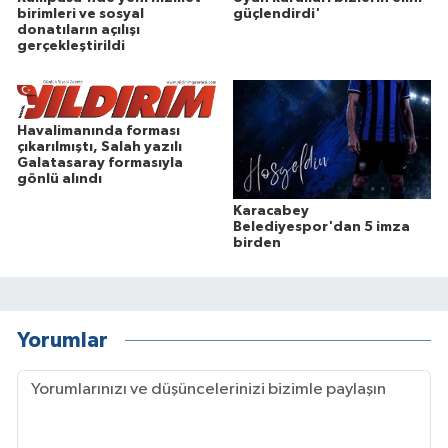
birimleri ve sosyal
güçlendirdi'
donatıların açılışı
gerçekleştirildi
Havalimanında forması
çıkarılmıştı, Salah yazılı
Galatasaray formasıyla
gönlü alındı
Karacabey
Belediyespor'dan 5 imza
birden
Yorumlar