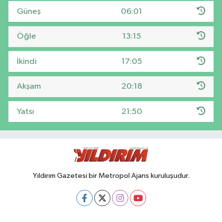
Güneş
06:01
Öğle
13:15
İkindi
17:05
Akşam
20:18
Yatsı
21:50
Yıldırım Gazetesi bir Metropol Ajans kuruluşudur.