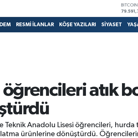
DOLAR
45,436
EURO
53,386
DEM
RESMİ İLANLAR
KÖŞE YAZILARI
SİYASET
YAŞ
STERLİN
61,603
G.ALTIN
6862,0
BİST10
14.598
BITCOI
79.591,
 öğrencileri atık b
ştürdü
Teknik Anadolu Lisesi öğrencileri, hurda t
latma ürünlerine dönüştürdü. Öğrencilerin