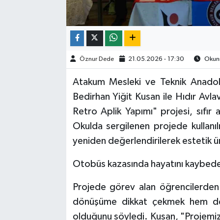
Öznur Dede
21.05.2026 - 17:30
Okunm
Atakum Mesleki ve Teknik Anadolu 
Bedirhan Yiğit Kusan ile Hıdır Avla
Retro Aplik Yapımı" projesi, sıfır
Okulda sergilenen projede kullanıl
yeniden değerlendirilerek estetik 
Otobüs kazasında hayatını kaybede
Projede görev alan öğrencilerden
dönüşüme dikkat çekmek hem de
olduğunu söyledi. Kusan, "Projemi