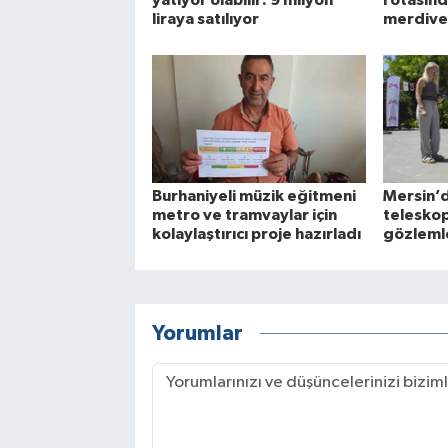
yatıyor olabilir: 9 milyon
rotasınd
liraya satılıyor
merdive
Burhaniyeli müzik eğitmeni
Mersin’d
metro ve tramvaylar için
teleskop
kolaylaştırıcı proje hazırladı
gözleml
Yorumlar