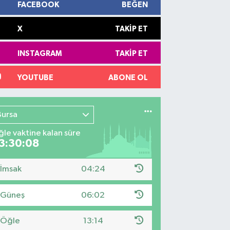
FACEBOOK
BEĞEN
X
TAKIP ET
INSTAGRAM
TAKIP ET
YOUTUBE
ABONE OL
Bursa
le vaktine kalan süre
3:30:07
İmsak
04:24
Güneş
06:02
Öğle
13:14