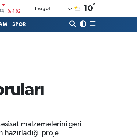
°
10
İnegöl
20
%0.02
90
%0.19
AM
SPOR
80
%0.18
9000
%0.19
0
,00
%0
N
74
%-1.82
oruları
esisat malzemelerini geri
 hazırladığı proje