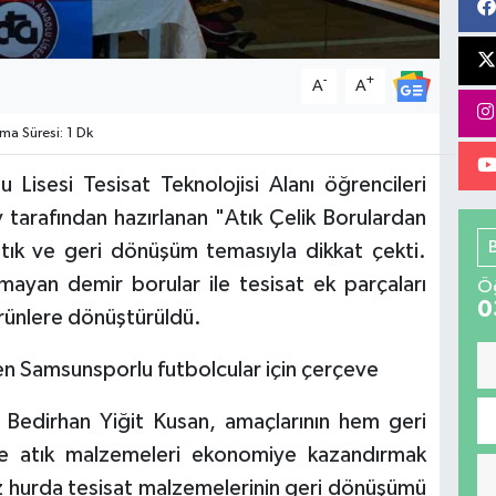
-
+
A
A
a Süresi: 1 Dk
Lisesi Tesisat Teknolojisi Alanı öğrencileri
v tarafından hazırlanan "Atık Çelik Borulardan
 atık ve geri dönüşüm temasıyla dikkat çekti.
mayan demir borular ile tesisat ek parçaları
Öğ
0
ürünlere dönüştürüldü.
n Samsunsporlu futbolcular için çerçeve
 Bedirhan Yiğit Kusan, amaçlarının hem geri
 atık malzemeleri ekonomiye kazandırmak
z hurda tesisat malzemelerinin geri dönüşümü