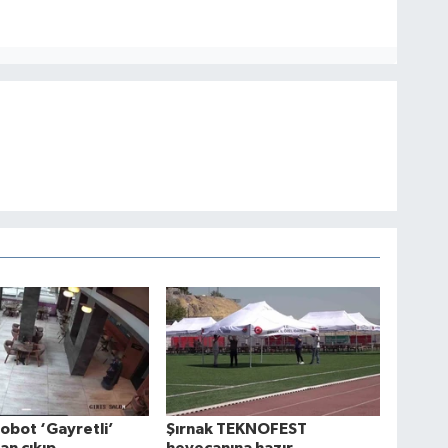
obot ‘Gayretli’
Şırnak TEKNOFEST