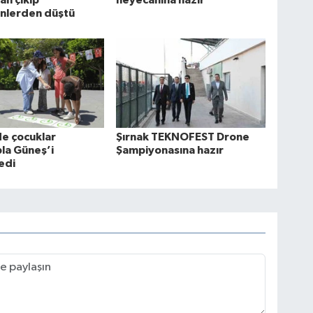
an çıkıp
heyecanına hazır
nlerden düştü
e çocuklar
Şırnak TEKNOFEST Drone
la Güneş’i
Şampiyonasına hazır
edi