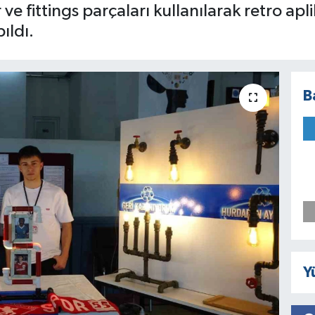
ve fittings parçaları kullanılarak retro ap
ıldı.
B
Y