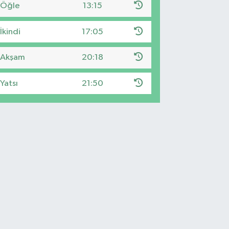
Öğle
13:15
İkindi
17:05
Akşam
20:18
Yatsı
21:50