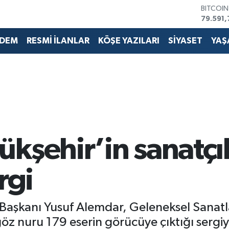
DOLAR
45,436
EURO
53,386
DEM
RESMİ İLANLAR
KÖŞE YAZILARI
SİYASET
YAŞ
STERLİN
61,603
G.ALTIN
6862,0
BİST10
14.598
BITCOI
79.591,
kşehir’in sanatçı
rgi
aşkanı Yusuf Alemdar, Geleneksel Sanatlar
öz nuru 179 eserin görücüye çıktığı sergiye 