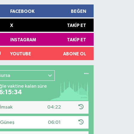
FACEBOOK
BEĞEN
X
TAKIP ET
INSTAGRAM
TAKIP ET
YOUTUBE
ABONE OL
Bursa
le vaktine kalan süre
6:15:33
İmsak
04:22
Güneş
06:01