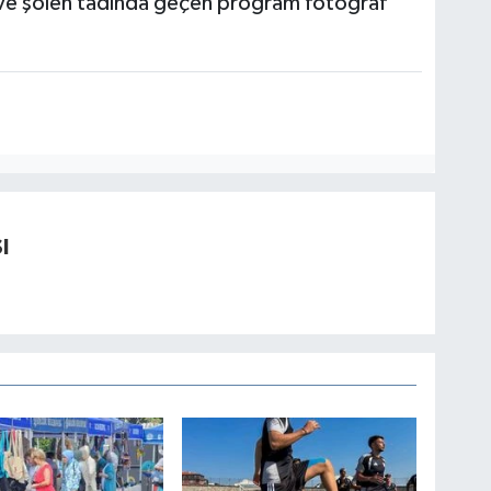
 ve şölen tadında geçen program fotoğraf
I