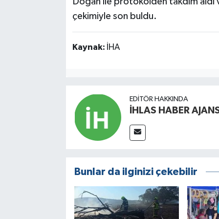
Doğan ile protokolden takdim aldı
çekimiyle son buldu.
Kaynak:
İHA
EDITÖR HAKKINDA
İHLAS HABER AJANS
Bunlar da ilginizi çekebilir