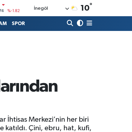
°
10
İnegöl
20
%0.02
90
%0.19
AM
SPOR
80
%0.18
9000
%0.19
0
,00
%0
N
74
%-1.82
larından
 İhtisas Merkezi’nin her biri
katıldı. Çini, ebru, hat, kufi,