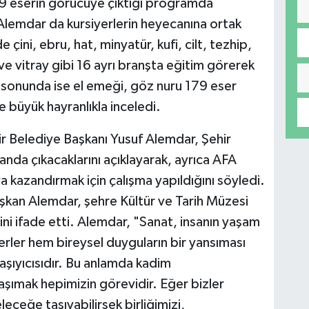
9 eserin görücüye çıktığı programda
Alemdar da kursiyerlerin heyecanına ortak
çini, ebru, hat, minyatür, kufi, cilt, tezhip,
 ve vitray gibi 16 ayrı branşta eğitim görerek
Yıl sonunda ise el emeği, göz nuru 179 eser
 büyük hayranlıkla inceledi.
 Belediye Başkanı Yusuf Alemdar, Şehir
anda çıkacaklarını açıklayarak, ayrıca AFA
 kazandırmak için çalışma yapıldığını söyledi.
şkan Alemdar, şehre Kültür ve Tarih Müzesi
ini ifade etti. Alemdar, "Sanat, insanın yaşam
erler hem bireysel duyguların bir yansıması
aşıyıcısıdır. Bu anlamda kadim
aşımak hepimizin görevidir. Eğer bizler
eceğe taşıyabilirsek birliğimizi,