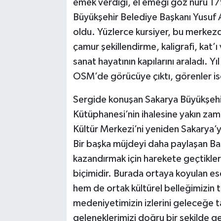
emek verdiği, el emeği göz nuru 17
Büyükşehir Belediye Başkanı Yusuf 
oldu. Yüzlerce kursiyer, bu merkezde 
çamur şekillendirme, kaligrafi, kat’ı
sanat hayatının kapılarını araladı. 
OSM’de görücüye çıktı, görenler ise
Sergide konuşan Sakarya Büyükşehir
Kütüphanesi’nin ihalesine yakın zam
Kültür Merkezi’ni yeniden Sakarya’ya
Bir başka müjdeyi daha paylaşan Ba
kazandırmak için harekete geçtikler
biçimidir. Burada ortaya koyulan es
hem de ortak kültürel belleğimizin t
medeniyetimizin izlerini geleceğe t
geleneklerimizi doğru bir şekilde gel