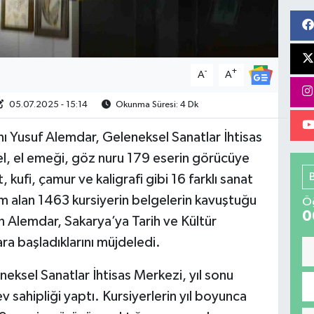
-
+
A
A
05.07.2025 - 15:14
Okunma Süresi: 4 Dk
ı Yusuf Alemdar, Geleneksel Sanatlar İhtisas
zel, el emeği, göz nuru 179 eserin görücüye
t, kufi, çamur ve kaligrafi gibi 16 farklı sanat
 alan 1463 kursiyerin belgelerin kavuştuğu
Öğ
0
n Alemdar, Sakarya’ya Tarih ve Kültür
ra başladıklarını müjdeledi.
eksel Sanatlar İhtisas Merkezi, yıl sonu
v sahipliği yaptı. Kursiyerlerin yıl boyunca