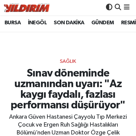
BURSA
İNEGÖL
SON DAKİKA
GÜNDEM
RESMİ
BURSA
Bursa Nöbetçi Eczaneler
İNEGÖL
Bursa Hava Durumu
SON DAKİKA
Bursa Namaz Vakitleri
SAĞLIK
GÜNDEM
Bursa Trafik Yoğunluk Haritası
Sınav döneminde
uzmanından uyarı: "Az
RESMİ İLANLAR
Süper Lig Puan Durumu ve Fikstür
kaygı faydalı, fazlası
KÖŞE YAZILARI
Tüm Manşetler
performansı düşürüyor"
SİYASET
Son Dakika Haberleri
Ankara Güven Hastanesi Çayyolu Tıp Merkezi
Çocuk ve Ergen Ruh Sağlığı Hastalıkları
YAŞAM
Haber Arşivi
Bölümü’nden Uzman Doktor Özge Çelik