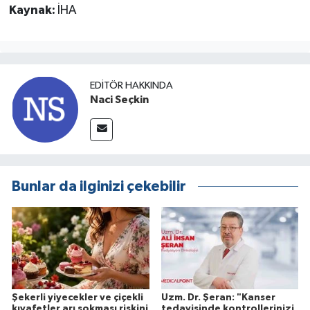
Kaynak:
İHA
EDITÖR HAKKINDA
Naci Seçkin
Bunlar da ilginizi çekebilir
Şekerli yiyecekler ve çiçekli
Uzm. Dr. Şeran: "Kanser
kıyafetler arı sokması riskini
tedavisinde kontrollerinizi