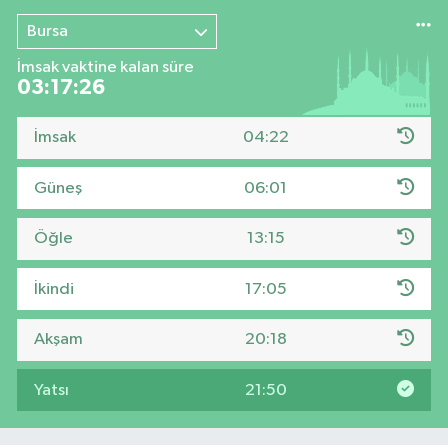
Bursa
İmsak vaktine kalan süre
03:17:26
İmsak
04:22
Güneş
06:01
Öğle
13:15
İkindi
17:05
Akşam
20:18
Yatsı
21:50