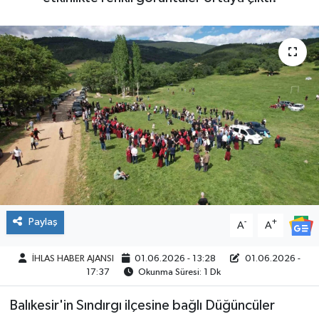
SPOR
Paylaş
-
+
A
A
İHLAS HABER AJANSI
01.06.2026 - 13:28
01.06.2026 -
17:37
Okunma Süresi: 1 Dk
Balıkesir'in Sındırgı ilçesine bağlı Düğüncüler