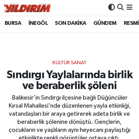
BURSA
İNEGÖL
SON DAKİKA
GÜNDEM
RESMİ
BURSA
Bursa Nöbetçi Eczaneler
İNEGÖL
Bursa Hava Durumu
SON DAKİKA
Bursa Namaz Vakitleri
KÜLTÜR SANAT
GÜNDEM
Bursa Trafik Yoğunluk Haritası
Sındırgı Yaylalarında birlik
ve beraberlik şöleni
RESMİ İLANLAR
Süper Lig Puan Durumu ve Fikstür
Balıkesir'in Sındırgı ilçesine bağlı Düğüncüler
KÖŞE YAZILARI
Tüm Manşetler
Kırsal Mahallesi'nde düzenlenen yayla etkinliği,
vatandaşları bir araya getirerek adeta birlik ve
SİYASET
Son Dakika Haberleri
beraberlik şölenine dönüştü. Gençlerin,
çocukların ve yaşlıların aynı heyecanı paylaştığı
YAŞAM
Haber Arşivi
etkinlikte renkli görüntüler ortaya çıktı.