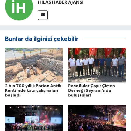
İHLAS HABER AJANSI
Bunlar da ilginizi çekebilir
2 bin 700 yıllık Parion Antik
Posoflular Çayır Çimen
Kenti'nde kazı çalışmaları
Derneği Seyranı'nda
başladı
buluştular!