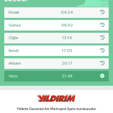
İmsak
04:24
Güneş
06:02
Öğle
13:14
İkindi
17:05
Akşam
20:17
Yatsı
21:48
Yıldırım Gazetesi bir Metropol Ajans kuruluşudur.