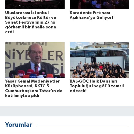
Uluslararası İstanbul
Karadeniz Fırtınası
Büyükçekmece Kültür ve
Açıkhava'ya Geliyor!
Sanat Festivalinin 27.'si
görkemli bir finalle sona
erdi
Yaşar Kemal Medeniyetler
BAL-GÖÇ Halk Dansları
Kütüphanesi, KKTC 5.
Topluluğu İnegöl'ü temsil
Cumhurbaşkanı Tatar'ın da
edecek!
katılımıyla açıldı
Yorumlar