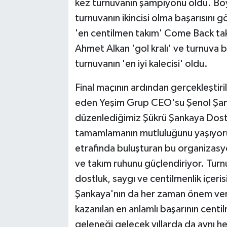
kez turnuvanın şampiyonu oldu. Bö
turnuvanın ikincisi olma başarısını 
'en centilmen takım' Come Back takı
Ahmet Alkan 'gol kralı' ve turnuva 
turnuvanın 'en iyi kalecisi' oldu.
Final maçının ardından gerçekleştiri
eden Yeşim Grup CEO'su Şenol Şanka
düzenlediğimiz Şükrü Şankaya Dostlu
tamamlamanın mutluluğunu yaşıyoruz.
etrafında buluşturan bu organizasy
ve takım ruhunu güçlendiriyor. Turn
dostluk, saygı ve centilmenlik içe
Şankaya'nın da her zaman önem ver
kazanılan en anlamlı başarının cen
geleneği gelecek yıllarda da aynı h