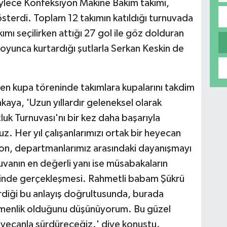
ylece Konfeksiyon Makine Bakım takımı,
gösterdi. Toplam 12 takımın katıldığı turnuvada
mı seçilirken attığı 27 gol ile göz dolduran
boyunca kurtardığı şutlarla Serkan Keskin de
len kupa töreninde takımlara kupalarını takdim
ya, 'Uzun yıllardır geleneksel olarak
k Turnuvası'nı bir kez daha başarıyla
 Her yıl çalışanlarımızı ortak bir heyecan
on, departmanlarımız arasındaki dayanışmayı
uvanın en değerli yanı ise müsabakaların
risinde gerçekleşmesi. Rahmetli babam Şükrü
diği bu anlayış doğrultusunda, burada
tilmenlik olduğunu düşünüyorum. Bu güzel
eyecanla sürdüreceğiz.' diye konuştu.