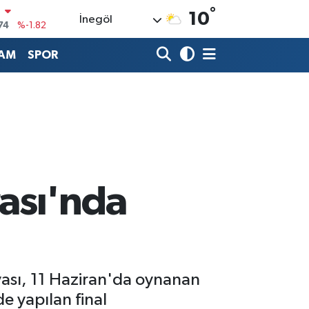
N
°
10
74
%-1.82
İnegöl
20
%0.02
AM
SPOR
90
%0.19
80
%0.18
9000
%0.19
0
,00
%0
ası'nda
vası, 11 Haziran'da oynanan
e yapılan final