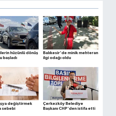
lerin hüzünlü dönüş
Balıkesir'de minik mehteran
u başladı
ilgi odağı oldu
eşya değiştirmek
Çerkezköy Belediye
 sebebi
Başkanı CHP'den istifa etti