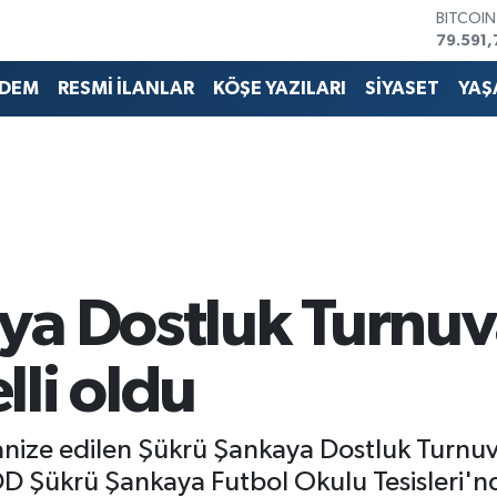
BITCOI
79.591,
DOLAR
45,436
DEM
RESMİ İLANLAR
KÖŞE YAZILARI
SİYASET
YAŞ
EURO
53,386
STERLİN
61,603
G.ALTIN
6862,0
BİST10
14.598
ya Dostluk Turnuv
li oldu
ganize edilen Şükrü Şankaya Dostluk Turnu
FDD Şükrü Şankaya Futbol Okulu Tesisleri'nd