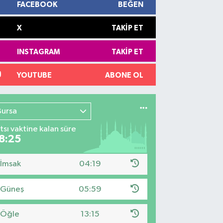
FACEBOOK
BEĞEN
X
TAKIP ET
INSTAGRAM
TAKIP ET
YOUTUBE
ABONE OL
Bursa
tsı vaktine kalan süre
8:24
İmsak
04:19
Güneş
05:59
Öğle
13:15