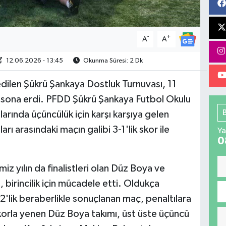
-
+
A
A
12.06.2026 - 13:45
Okunma Süresi: 2 Dk
edilen Şükrü Şankaya Dostluk Turnuvası, 11
e sona erdi. PFDD Şükrü Şankaya Futbol Okulu
larında üçüncülük için karşı karşıya gelen
arı arasındaki maçın galibi 3-1'lik skor ile
Ya
0
z yılın da finalistleri olan Düz Boya ve
birincilik için mücadele etti. Oldukça
2'lik beraberlikle sonuçlanan maç, penaltılara
 skorla yenen Düz Boya takımı, üst üste üçüncü