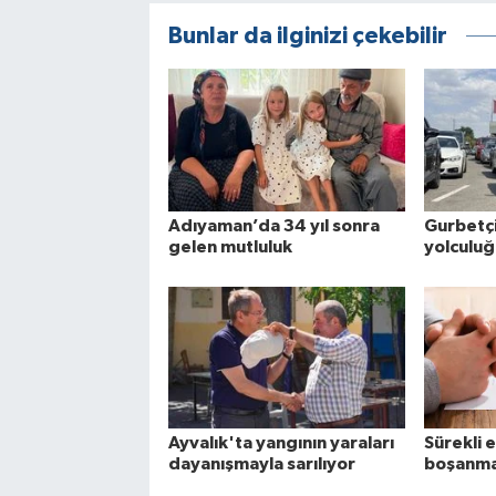
Bunlar da ilginizi çekebilir
Adıyaman’da 34 yıl sonra
Gurbetçi
gelen mutluluk
yolculuğ
Ayvalık'ta yangının yaraları
Sürekli 
dayanışmayla sarılıyor
boşanma