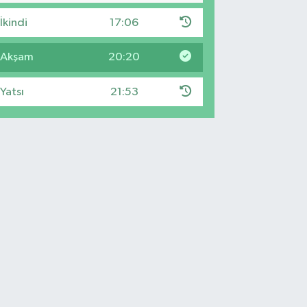
İkindi
17:06
Akşam
20:20
Yatsı
21:53