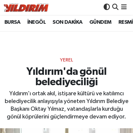
BURSA
İNEGÖL
SON DAKİKA
GÜNDEM
RESMİ
BURSA
Bursa Nöbetçi Eczaneler
İNEGÖL
Bursa Hava Durumu
SON DAKİKA
Bursa Namaz Vakitleri
YEREL
GÜNDEM
Bursa Trafik Yoğunluk Haritası
Yıldırım'da gönül
belediyeciliği
RESMİ İLANLAR
Süper Lig Puan Durumu ve Fikstür
Yıldırım'ı ortak akıl, istişare kültürü ve katılımcı
KÖŞE YAZILARI
Tüm Manşetler
belediyecilik anlayışıyla yöneten Yıldırım Belediye
Başkanı Oktay Yılmaz, vatandaşlarla kurduğu
SİYASET
Son Dakika Haberleri
gönül köprülerini güçlendirmeye devam ediyor.
YAŞAM
Haber Arşivi