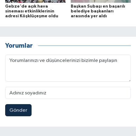
Gebze'de açık hava
Başkan Subaşı en başarılı
sineması etkinliklerinin
belediye başkanları
adresi Köşklüçeşme oldu
arasında yer aldı
Yorumlar
Gönder