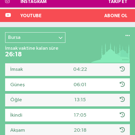
INSTAGRAM
TAKIP ET
YOUTUBE
ABONE OL
Bursa
İmsak vaktine kalan süre
26:17
İmsak
04:22
Güneş
06:01
Öğle
13:15
İkindi
17:05
Akşam
20:18