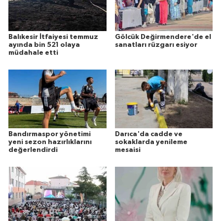
Balıkesir İtfaiyesi temmuz
Gölcük Değirmendere'de el
ayında bin 521 olaya
sanatları rüzgarı esiyor
müdahale etti
Bandırmaspor yönetimi
Darıca'da cadde ve
yeni sezon hazırlıklarını
sokaklarda yenileme
değerlendirdi
mesaisi