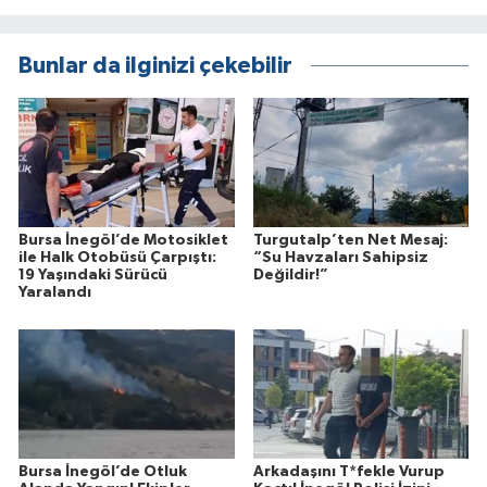
Bunlar da ilginizi çekebilir
Bursa İnegöl’de Motosiklet
Turgutalp’ten Net Mesaj:
ile Halk Otobüsü Çarpıştı:
“Su Havzaları Sahipsiz
19 Yaşındaki Sürücü
Değildir!”
Yaralandı
Bursa İnegöl’de Otluk
Arkadaşını T*fekle Vurup