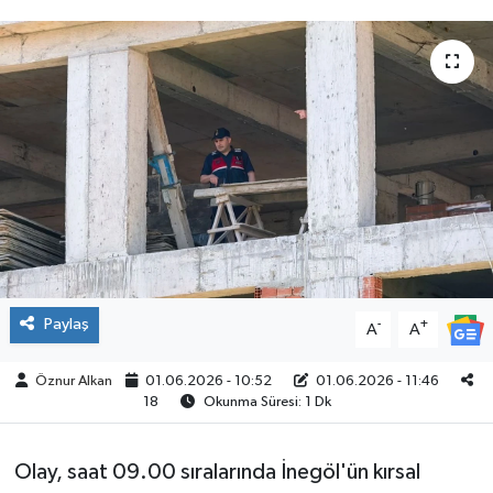
SPOR
Paylaş
-
+
A
A
Öznur Alkan
01.06.2026 - 10:52
01.06.2026 - 11:46
18
Okunma Süresi: 1 Dk
Olay, saat 09.00 sıralarında İnegöl'ün kırsal