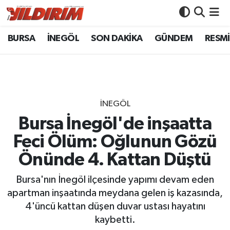
BURSA
İNEGÖL
SON DAKİKA
GÜNDEM
RESMİ
BURSA
Bursa Nöbetçi Eczaneler
İNEGÖL
Bursa Hava Durumu
SON DAKİKA
Bursa Namaz Vakitleri
İNEGÖL
GÜNDEM
Bursa Trafik Yoğunluk Haritası
Bursa İnegöl'de inşaatta
Feci Ölüm: Oğlunun Gözü
RESMİ İLANLAR
Süper Lig Puan Durumu ve Fikstür
Önünde 4. Kattan Düştü
KÖŞE YAZILARI
Tüm Manşetler
Bursa'nın İnegöl ilçesinde yapımı devam eden
apartman inşaatında meydana gelen iş kazasında,
SİYASET
Son Dakika Haberleri
4'üncü kattan düşen duvar ustası hayatını
kaybetti.
YAŞAM
Haber Arşivi