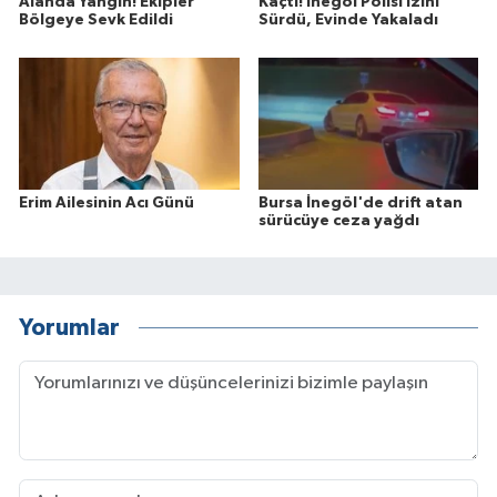
Alanda Yangın! Ekipler
Kaçtı! İnegöl Polisi İzini
Bölgeye Sevk Edildi
Sürdü, Evinde Yakaladı
Erim Ailesinin Acı Günü
Bursa İnegöl'de drift atan
sürücüye ceza yağdı
Yorumlar