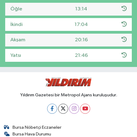
Öğle
13:14
İkindi
17:04
Akşam
20:16
Yatsı
21:46
Yıldırım Gazetesi bir Metropol Ajans kuruluşudur.
Bursa Nöbetçi Eczaneler
Bursa Hava Durumu