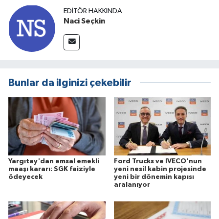
EDITÖR HAKKINDA
Naci Seçkin
Bunlar da ilginizi çekebilir
Yargıtay'dan emsal emekli
Ford Trucks ve IVECO'nun
maaşı kararı: SGK faiziyle
yeni nesil kabin projesinde
ödeyecek
yeni bir dönemin kapısı
aralanıyor