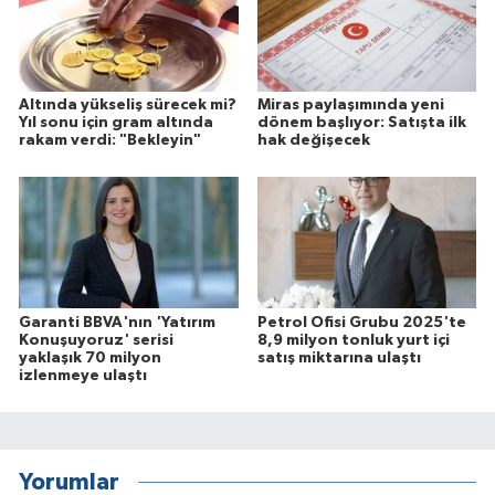
Altında yükseliş sürecek mi?
Miras paylaşımında yeni
Yıl sonu için gram altında
dönem başlıyor: Satışta ilk
rakam verdi: "Bekleyin"
hak değişecek
Garanti BBVA'nın 'Yatırım
Petrol Ofisi Grubu 2025'te
Konuşuyoruz' serisi
8,9 milyon tonluk yurt içi
yaklaşık 70 milyon
satış miktarına ulaştı
izlenmeye ulaştı
Yorumlar