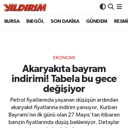
BURSA
İNEGÖL
SON DAKİKA
GÜNDEM
RESMİ
BURSA
Bursa Nöbetçi Eczaneler
İNEGÖL
Bursa Hava Durumu
SON DAKİKA
Bursa Namaz Vakitleri
EKONOMİ
GÜNDEM
Bursa Trafik Yoğunluk Haritası
Akaryakıta bayram
indirimi! Tabela bu gece
RESMİ İLANLAR
Süper Lig Puan Durumu ve Fikstür
değişiyor
KÖŞE YAZILARI
Tüm Manşetler
Petrol fiyatlarında yaşanan düşüşün ardından
akaryakıt fiyatlarına indirim yansıyor. Kurban
SİYASET
Son Dakika Haberleri
Bayramı’nın ilk günü olan 27 Mayıs’tan itibaren
benzin fiyatlarında düşüş bekleniyor. Detaylar
YAŞAM
Haber Arşivi