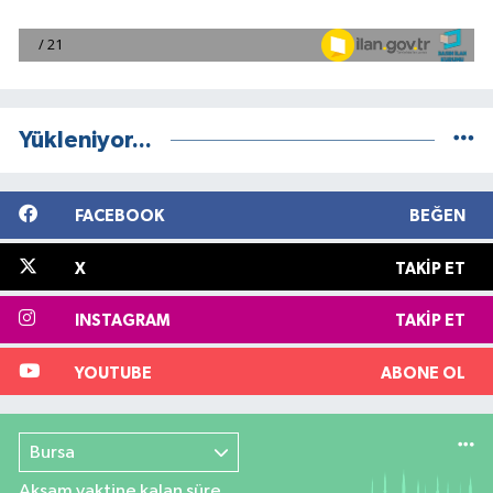
Yükleniyor...
FACEBOOK
BEĞEN
X
TAKIP ET
INSTAGRAM
TAKIP ET
YOUTUBE
ABONE OL
Bursa
Akşam vaktine kalan süre