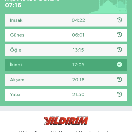
07:15
İmsak
04:22
Güneş
06:01
Öğle
13:15
İkindi
17:05
Akşam
20:18
Yatsı
21:50