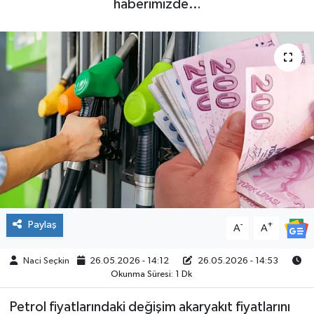
haberimizde…
SPOR
Paylaş
-
+
A
A
Naci Seçkin
26.05.2026 - 14:12
26.05.2026 - 14:53
Okunma Süresi: 1 Dk
Petrol fiyatlarındaki değişim akaryakıt fiyatlarını