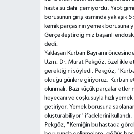
hasta su dahi içemiyordu. Yaptığı
borusunun giriş kısmında yaklaşık 5 
kemik parçasının yemek borusuna ya
Gerçekleştirdiğimiz başarılı endosk
dedi.
Yaklaşan Kurban Bayramı öncesinde 
Uzm. Dr. Murat Pekgöz, özellikle et 
gerektiğini söyledi. Pekgöz, "Kurba
olduğu günlere giriyoruz. Kurban etl
olunmalı. Bazı küçük parçalar etlerin
heyecanı ve coşkusuyla hızlı yemek y
getiriyor. Yemek borusuna saplanan 
oluşturabiliyor" ifadelerini kullandı.
Pekgöz, "Kemiğin bu hastada gör
borusunda delinmelere, göğüs boşl