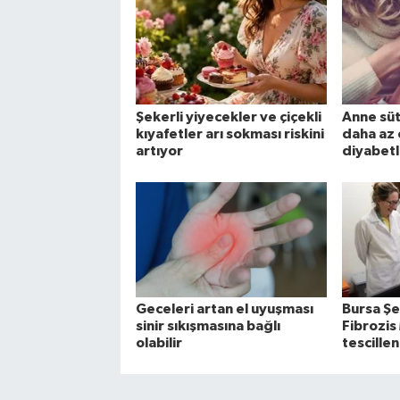
Şekerli yiyecekler ve çiçekli
Anne süt
kıyafetler arı sokması riskini
daha az 
artıyor
diyabetl
Geceleri artan el uyuşması
Bursa Şe
sinir sıkışmasına bağlı
Fibrozis
olabilir
tescillen