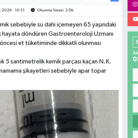
.2026 - 10:51
Okunma Süresi: 2 Dk
emik sebebiyle su dahi içemeyen 65 yaşındaki
k hayata döndüren Gastroenteroloji Uzmanı
ncesi et tüketiminde dikkatli olunması
Ak
0
ık 5 santimetrelik kemik parçası kaçan N.K.
kunamama şikayetleri sebebiyle apar topar