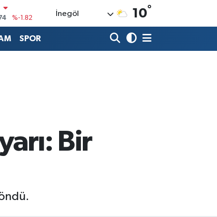
°
10
İnegöl
20
%0.02
90
%0.19
AM
SPOR
80
%0.18
9000
%0.19
0
,00
%0
N
74
%-1.82
arı: Bir
döndü.