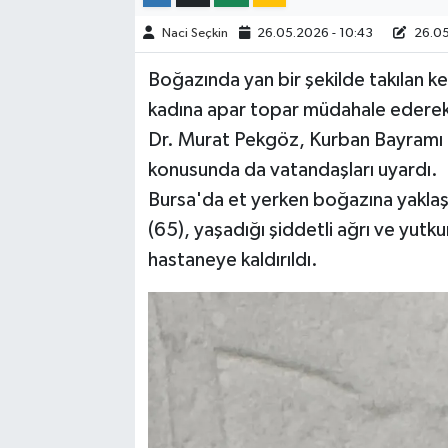
Naci Seçkin
26.05.2026 - 10:43
26.05
Boğazında yan bir şekilde takılan k
kadına apar topar müdahale edere
Dr. Murat Pekgöz, Kurban Bayramı ö
konusunda da vatandaşları uyardı.
Bursa'da et yerken boğazına yaklaş
(65), yaşadığı şiddetli ağrı ve yut
hastaneye kaldırıldı.