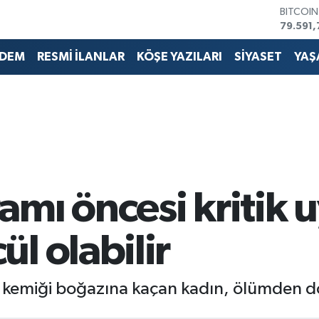
DOLAR
45,436
EURO
53,386
DEM
RESMİ İLANLAR
KÖŞE YAZILARI
SİYASET
YAŞ
STERLİN
61,603
G.ALTIN
6862,0
BİST10
14.598
BITCOI
79.591,
mı öncesi kritik uy
l olabilir
n kemiği boğazına kaçan kadın, ölümden 