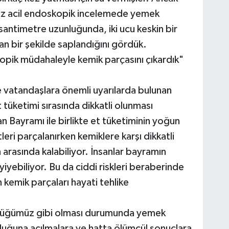
mız acil endoskopik incelemede yemek
santimetre uzunluğunda, iki ucu keskin bir
n bir şekilde saplandığını gördük.
opik müdahaleyle kemik parçasını çıkardık"
vatandaşlara önemli uyarılarda bulunan
tüketimi sırasında dikkatli olunması
n Bayramı ile birlikte et tüketiminin yoğun
eri parçalanırken kemiklere karşı dikkatli
 arasında kalabiliyor. İnsanlar bayramın
iyebiliyor. Bu da ciddi riskleri beraberinde
kemik parçaları hayati tehlike
düğümüz gibi olması durumunda yemek
uğuna açılmalara ve hatta ölümcül sonuçlara