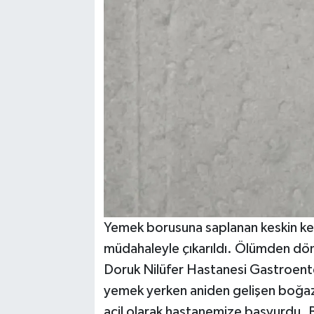
Yemek borusuna saplanan keskin kem
müdahaleyle çıkarıldı. Ölümden dön
Doruk Nilüfer Hastanesi Gastroent
yemek yerken aniden gelişen boğaz
acil olarak hastanemize başvurdu. B