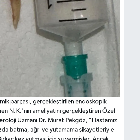
ik parçası, gerçekleştirilen endoskopik
en N.K.'nın ameliyatını gerçekleştiren Özel
eroloji Uzmanı Dr. Murat Pekgöz, "Hastamız
da batma, ağrı ve yutamama şikayetleriyle
irkaç kez yutması için su vermişler. Ancak