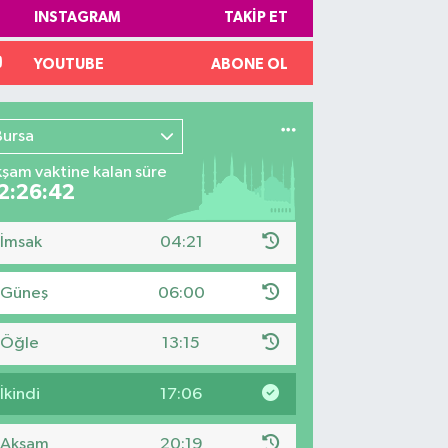
INSTAGRAM
TAKIP ET
YOUTUBE
ABONE OL
Bursa
şam vaktine kalan süre
2:26:40
İmsak
04:21
Güneş
06:00
Öğle
13:15
İkindi
17:06
Akşam
20:19