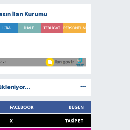
asın İlan Kurumu
ükleniyor...
FACEBOOK
BEĞEN
X
TAKIP ET