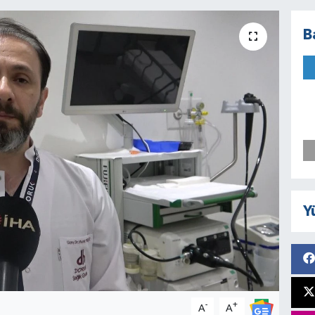
B
Y
-
+
A
A