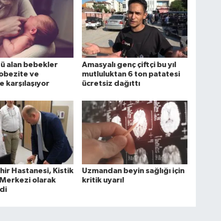
ü alan bebekler
Amasyalı genç çiftçi bu yıl
obezite ve
mutluluktan 6 ton patatesi
e karşılaşıyor
ücretsiz dağıttı
hir Hastanesi, Kistik
Uzmandan beyin sağlığı için
 Merkezi olarak
kritik uyarı!
di