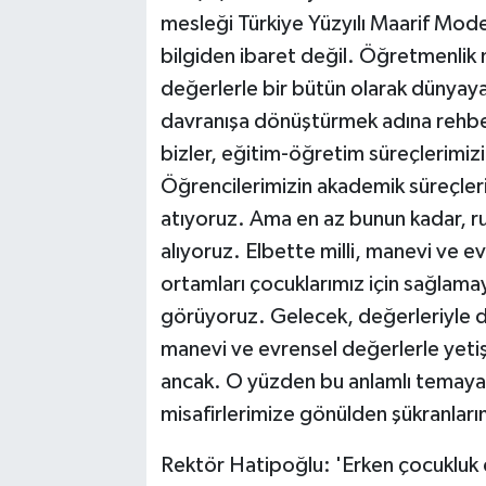
mesleği Türkiye Yüzyılı Maarif Mode
bilgiden ibaret değil. Öğretmenlik 
değerlerle bir bütün olarak dünyay
davranışa dönüştürmek adına rehber
bizler, eğitim-öğretim süreçlerimiz
Öğrencilerimizin akademik süreçlerin
atıyoruz. Ama en az bunun kadar, ru
alıyoruz. Elbette milli, manevi ve 
ortamları çocuklarımız için sağlam
görüyoruz. Gelecek, değerleriyle dü
manevi ve evrensel değerlerle yetişm
ancak. O yüzden bu anlamlı temaya k
misafirlerimize gönülden şükranları
Rektör Hatipoğlu: 'Erken çocukluk d