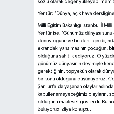
sözlü olarak değer yükleyebilmemi
Yentür: 'Dünya, açık hava dersliğin
Milli Eğitim Bakanlığı İstanbul İl M
Yentür ise, 'Günümüz dünyası şunu 
dönüştüğüne ve bu dersliğin dışınd
ekrandaki yansımasının çocuğun, bir
olduğuna şahitlik ediyoruz. O yüzde
günümüz dünyasının deyimiyle kend
gerektiğinin, topyekün olarak dünya
bir konu olduğunu düşünüyoruz. Ço
Şanlıurfa'da yaşanan olaylar aslında
kabullenemeyeceğimiz olayların, sos
olduğunu maalesef gösterdi. Bu nok
buluyoruz' diye konuştu.