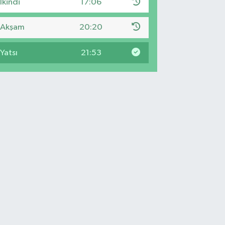
İkindi
17:06
Akşam
20:20
Yatsı
21:53