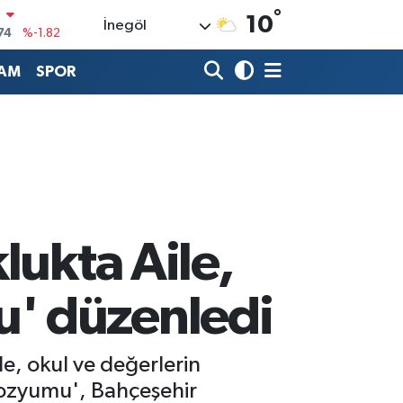
°
10
İnegöl
20
%0.02
90
%0.19
AM
SPOR
80
%0.18
9000
%0.19
0
,00
%0
N
74
%-1.82
lukta Aile,
' düzenledi
e, okul ve değerlerin
pozyumu', Bahçeşehir