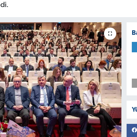
di.
B
Y