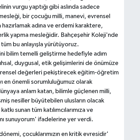
linin vurgu yaptığı gibi aslında sadece
mesleği, bir çocuğu milli, manevi, evrensel
a hazırlamak adına ve erdemi karaktere,
lik yapma mesleğidir. Bahçeşehir Koleji'nde
i tüm bu anlayışla yürütüyoruz.
i bilim temelli geliştirme hedefiyle adım
hsal, duygusal, etik gelişimlerini de önümüze
evrensel değerleri pekiştirecek eğitim-öğretim
ayı en önemli sorumluluğumuz olarak
nyaya anlam katan, bilimle güçlenen milli,
iş nesiller büyütebilen ulusların olacak
atkı sunan tüm katılımcılarımıza ve
mı sunuyorum' ifadelerine yer verdi.
önemi, çocuklarımızın en kritik evresidir'