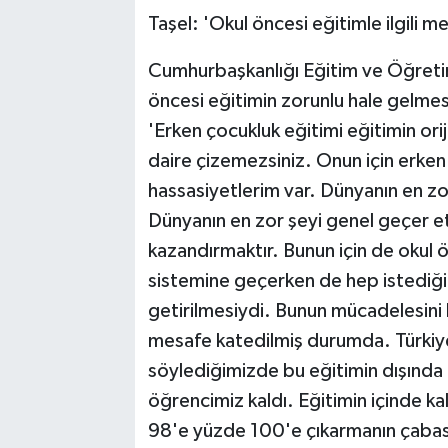
Taşel: 'Okul öncesi eğitimle ilgili
Cumhurbaşkanlığı Eğitim ve Öğretim 
öncesi eğitimin zorunlu hale gelmesi
'Erken çocukluk eğitimi eğitimin orij
daire çizemezsiniz. Onun için erke
hassasiyetlerim var. Dünyanın en zor
Dünyanın en zor şeyi genel geçer e
kazandırmaktır. Bunun için de okul
sistemine geçerken de hep istediğim
getirilmesiydi. Bunun mücadelesini h
mesafe katedilmiş durumda. Türkiye'
söylediğimizde bu eğitimin dışında 
öğrencimiz kaldı. Eğitimin içinde ka
98'e yüzde 100'e çıkarmanın çabası