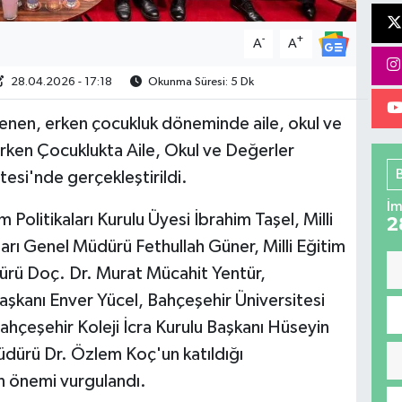
-
+
A
A
28.04.2026 - 17:18
Okunma Süresi: 5 Dk
lenen, erken çocukluk döneminde aile, okul ve
Erken Çocuklukta Aile, Okul ve Değerler
si'nde gerçekleştirildi.
İm
olitikaları Kurulu Üyesi İbrahim Taşel, Milli
2
arı Genel Müdürü Fethullah Güner, Milli Eğitim
üdürü Doç. Dr. Murat Mücahit Yentür,
aşkanı Enver Yücel, Bahçeşehir Üniversitesi
ahçeşehir Koleji İcra Kurulu Başkanı Hüseyin
üdürü Dr. Özlem Koç'un katıldığı
 önemi vurgulandı.