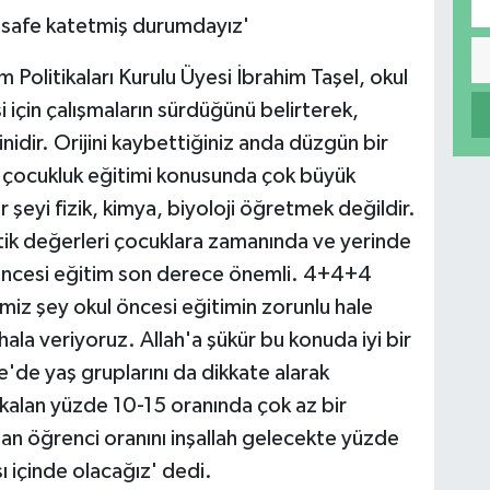
 mesafe katetmiş durumdayız'
Politikaları Kurulu Üyesi İbrahim Taşel, okul
 için çalışmaların sürdüğünü belirterek,
inidir. Orijini kaybettiğiniz anda düzgün bir
n çocukluk eğitimi konusunda çok büyük
 şeyi fizik, kimya, biyoloji öğretmek değildir.
tik değerleri çocuklara zamanında ve yerinde
 öncesi eğitim son derece önemli. 4+4+4
iz şey okul öncesi eğitimin zorunlu hale
ala veriyoruz. Allah'a şükür bu konuda iyi bir
de yaş gruplarını da dikkate alarak
kalan yüzde 10-15 oranında çok az bir
lan öğrenci oranını inşallah gelecekte yüzde
 içinde olacağız' dedi.