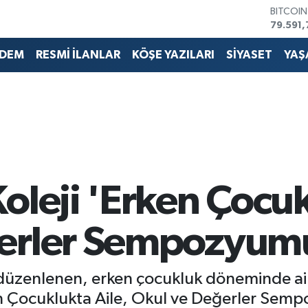
DOLAR
45,436
EURO
53,386
DEM
RESMİ İLANLAR
KÖŞE YAZILARI
SİYASET
YAŞ
STERLİN
61,603
G.ALTIN
6862,0
BİST10
14.598
BITCOI
79.591,
oleji 'Erken Çocuk
erler Sempozyumu
 düzenlenen, erken çocukluk döneminde ail
n Çocuklukta Aile, Okul ve Değerler Sem