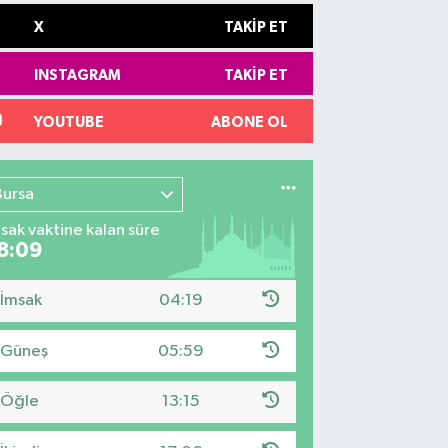
X
TAKIP ET
INSTAGRAM
TAKIP ET
YOUTUBE
ABONE OL
Bursa
sak vaktine kalan süre
8:08
İmsak
04:19
Güneş
05:59
Öğle
13:15