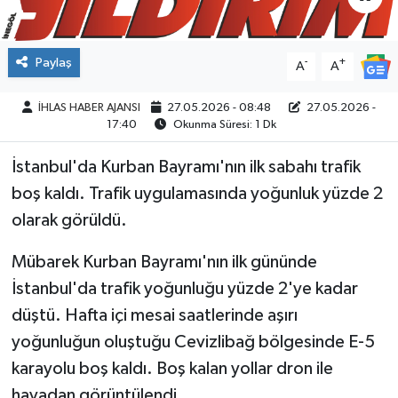
SPOR
Paylaş
-
+
A
A
İHLAS HABER AJANSI
27.05.2026 - 08:48
27.05.2026 -
17:40
Okunma Süresi: 1 Dk
İstanbul'da Kurban Bayramı'nın ilk sabahı trafik
boş kaldı. Trafik uygulamasında yoğunluk yüzde 2
olarak görüldü.
Mübarek Kurban Bayramı'nın ilk gününde
İstanbul'da trafik yoğunluğu yüzde 2'ye kadar
düştü. Hafta içi mesai saatlerinde aşırı
yoğunluğun oluştuğu Cevizlibağ bölgesinde E-5
karayolu boş kaldı. Boş kalan yollar dron ile
havadan görüntülendi.