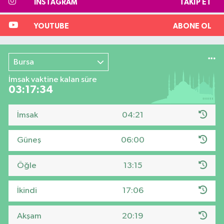
INSTAGRAM
TAKIP ET
YOUTUBE
ABONE OL
Bursa
İmsak vaktine kalan süre
03:17:33
İmsak
04:21
Güneş
06:00
Öğle
13:15
İkindi
17:06
Akşam
20:19