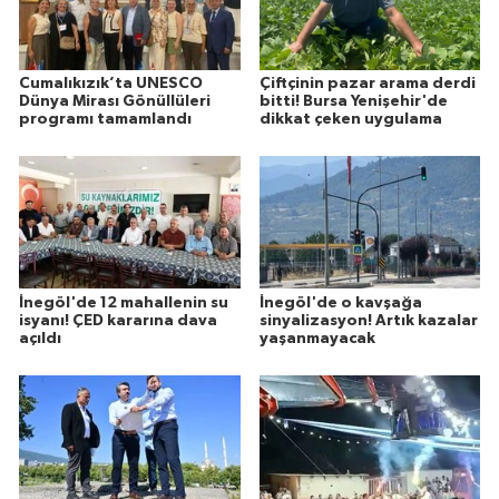
Cumalıkızık’ta UNESCO
Çiftçinin pazar arama derdi
Dünya Mirası Gönüllüleri
bitti! Bursa Yenişehir'de
programı tamamlandı
dikkat çeken uygulama
İnegöl'de 12 mahallenin su
İnegöl'de o kavşağa
isyanı! ÇED kararına dava
sinyalizasyon! Artık kazalar
açıldı
yaşanmayacak