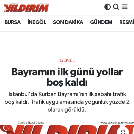
BURSA
İNEGÖL
SON DAKİKA
GÜNDEM
RESMİ
BURSA
Bursa Nöbetçi Eczaneler
İNEGÖL
Bursa Hava Durumu
SON DAKİKA
Bursa Namaz Vakitleri
GENEL
GÜNDEM
Bursa Trafik Yoğunluk Haritası
Bayramın ilk günü yollar
boş kaldı
RESMİ İLANLAR
Süper Lig Puan Durumu ve Fikstür
İstanbul'da Kurban Bayramı'nın ilk sabahı trafik
KÖŞE YAZILARI
Tüm Manşetler
boş kaldı. Trafik uygulamasında yoğunluk yüzde 2
olarak görüldü.
SİYASET
Son Dakika Haberleri
YAŞAM
Haber Arşivi