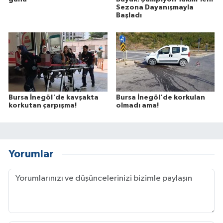
Sezona Dayanışmayla
Başladı
Bursa İnegöl'de kavşakta
Bursa İnegöl'de korkulan
korkutan çarpışma!
olmadı ama!
Yorumlar