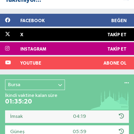
FACEBOOK
BEĞEN
X
TAKIP ET
INSTAGRAM
TAKIP ET
YOUTUBE
ABONE OL
Bursa
İkindi vaktine kalan süre
01:35:19
İmsak
04:19
Güneş
05:59