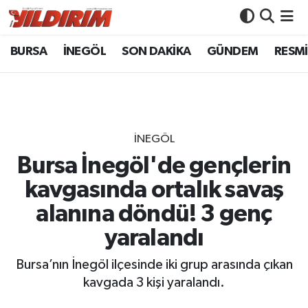
BURSA
İNEGÖL
SON DAKİKA
GÜNDEM
RESMİ
BURSA
Bursa Nöbetçi Eczaneler
İNEGÖL
Bursa Hava Durumu
SON DAKİKA
Bursa Namaz Vakitleri
İNEGÖL
GÜNDEM
Bursa Trafik Yoğunluk Haritası
Bursa İnegöl'de gençlerin
kavgasında ortalık savaş
RESMİ İLANLAR
Süper Lig Puan Durumu ve Fikstür
alanına döndü! 3 genç
KÖŞE YAZILARI
Tüm Manşetler
yaralandı
SİYASET
Son Dakika Haberleri
Bursa’nın İnegöl ilçesinde iki grup arasında çıkan
kavgada 3 kişi yaralandı.
YAŞAM
Haber Arşivi