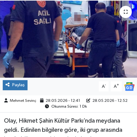
SPOR
Paylaş
-
+
A
A
Mehmet Sevinç
28.05.2026 - 12:41
28.05.2026 - 12:52
Okunma Süresi: 1 Dk
Olay, Hikmet Şahin Kültür Parkı’nda meydana
geldi. Edinilen bilgilere göre, iki grup arasında