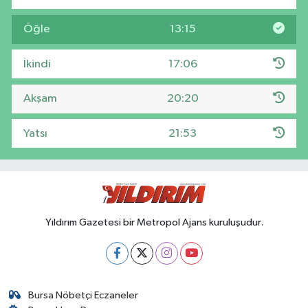
Öğle
13:15
İkindi
17:06
Akşam
20:20
Yatsı
21:53
Yıldırım Gazetesi bir Metropol Ajans kuruluşudur.
Bursa Nöbetçi Eczaneler