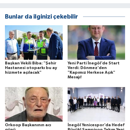
Bunlar da ilginizi çekebilir
Başkan Vekili Biba: "Şehir
Yeni Parti İnegöl’de Start
Hastanesi otoparkı bu ay
Verdi: Dönmez’den
hizmete açılacak"
"Kapımız Herkese Açık"
Mesajı!
Orkoop Başkanının acı
İnegöl Yenicespor’da Hedef
günü
Büyük! Şampiyon Takım Yeni