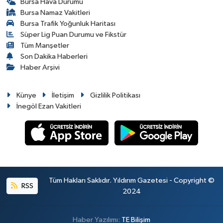
Bursa Hava Durumu
Bursa Namaz Vakitleri
Bursa Trafik Yoğunluk Haritası
Süper Lig Puan Durumu ve Fikstür
Tüm Manşetler
Son Dakika Haberleri
Haber Arşivi
Künye
İletişim
Gizlilik Politikası
İnegöl Ezan Vakitleri
Tüm Hakları Saklıdır. Yıldırım Gazetesi - Copyright ©
RSS
2024
Haber Yazılımı:
TE Bilişim