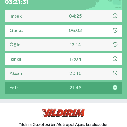
03:21:30
İmsak
04:25
Güneş
06:03
Öğle
13:14
İkindi
17:04
Akşam
20:16
Yatsı
21:46
Yıldırım Gazetesi bir Metropol Ajans kuruluşudur.