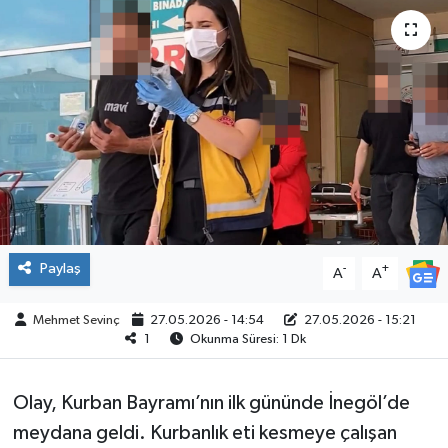
SPOR
Paylaş
-
+
A
A
Mehmet Sevinç
27.05.2026 - 14:54
27.05.2026 - 15:21
1
Okunma Süresi: 1 Dk
Olay, Kurban Bayramı’nın ilk gününde İnegöl’de
meydana geldi. Kurbanlık eti kesmeye çalışan