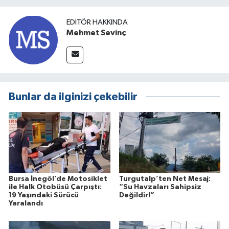
EDITÖR HAKKINDA
Mehmet Sevinç
Bunlar da ilginizi çekebilir
Bursa İnegöl’de Motosiklet
Turgutalp’ten Net Mesaj:
ile Halk Otobüsü Çarpıştı:
“Su Havzaları Sahipsiz
19 Yaşındaki Sürücü
Değildir!”
Yaralandı