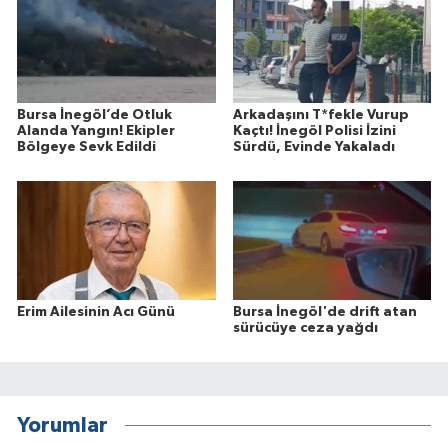
Bursa İnegöl’de Otluk
Arkadaşını T*fekle Vurup
Alanda Yangın! Ekipler
Kaçtı! İnegöl Polisi İzini
Bölgeye Sevk Edildi
Sürdü, Evinde Yakaladı
Erim Ailesinin Acı Günü
Bursa İnegöl'de drift atan
sürücüye ceza yağdı
Yorumlar