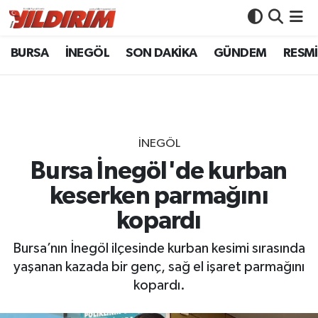
BURSA
İNEGÖL
SON DAKİKA
GÜNDEM
RESMİ
BURSA
Bursa Nöbetçi Eczaneler
İNEGÖL
Bursa Hava Durumu
SON DAKİKA
Bursa Namaz Vakitleri
İNEGÖL
GÜNDEM
Bursa Trafik Yoğunluk Haritası
Bursa İnegöl'de kurban
keserken parmağını
RESMİ İLANLAR
Süper Lig Puan Durumu ve Fikstür
kopardı
KÖŞE YAZILARI
Tüm Manşetler
Bursa’nın İnegöl ilçesinde kurban kesimi sırasında
yaşanan kazada bir genç, sağ el işaret parmağını
SİYASET
Son Dakika Haberleri
kopardı.
YAŞAM
Haber Arşivi