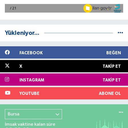
Yükleniyor...
FACEBOOK
BEĞEN
X
TAKIP ET
INSTAGRAM
TAKIP ET
YOUTUBE
ABONE OL
Bursa
İmsak vaktine kalan süre