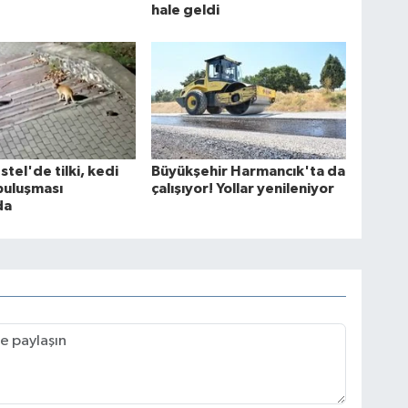
hale geldi
tel'de tilki, kedi
Büyükşehir Harmancık'ta da
 buluşması
çalışıyor! Yollar yenileniyor
da