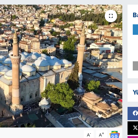
B
Y
-
+
A
A