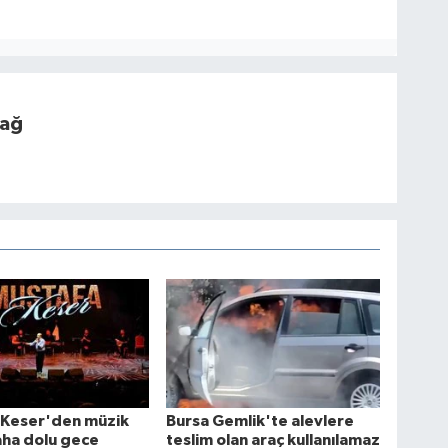
dağ
 Keser'den müzik
Bursa Gemlik'te alevlere
aha dolu gece
teslim olan araç kullanılamaz