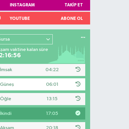
INSTAGRAM
TAKIP ET
YOUTUBE
ABONE OL
Bursa
şam vaktine kalan süre
2:16:55
İmsak
04:22
Güneş
06:01
Öğle
13:15
İkindi
17:05
Akşam
20:18