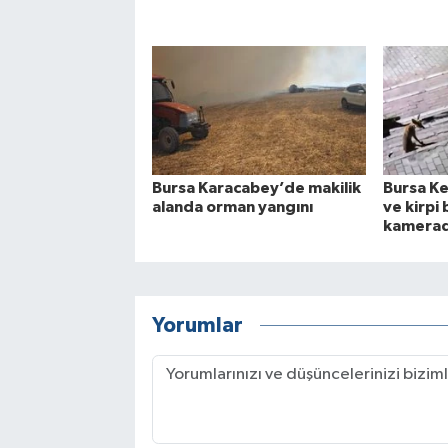
Bursa Karacabey’de makilik
Bursa Kes
alanda orman yangını
ve kirpi
kamera
Yorumlar