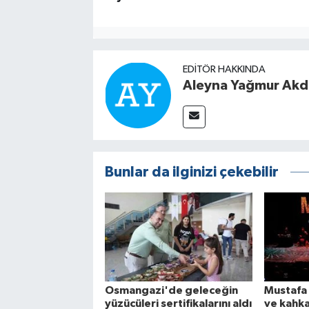
EDITÖR HAKKINDA
Aleyna Yağmur Ak
Bunlar da ilginizi çekebilir
Osmangazi'de geleceğin
Mustafa
yüzücüleri sertifikalarını aldı
ve kahk