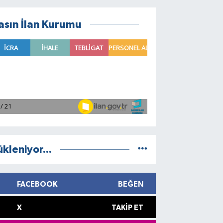
asın İlan Kurumu
ükleniyor...
FACEBOOK
BEĞEN
X
TAKIP ET