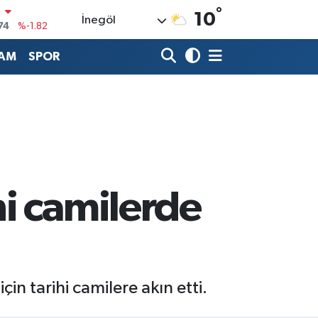
°
10
İnegöl
20
%0.02
90
%0.19
AM
SPOR
80
%0.18
9000
%0.19
0
,00
%0
N
74
%-1.82
i camilerde
n tarihi camilere akın etti.