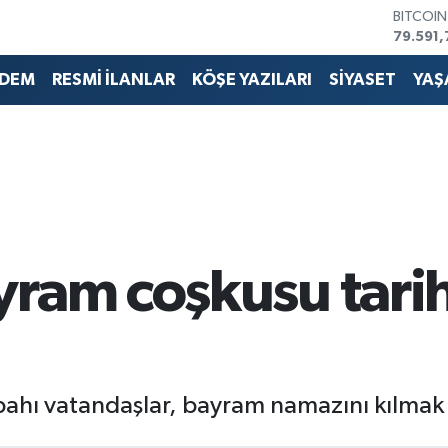
DOLAR
45,436
EURO
53,386
DEM
RESMİ İLANLAR
KÖŞE YAZILARI
SİYASET
YAŞ
STERLİN
61,603
G.ALTIN
6862,0
BİST10
14.598
BITCOI
79.591,
ram coşkusu tarih
ı vatandaşlar, bayram namazını kılmak içi