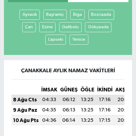
Ayvacık
Bayramiç
Biga
Bozcaada
Çan
Ezine
Gelibolu
Gökçeada
Lapseki
Yenice
ÇANAKKALE AYLIK NAMAZ VAKITLERI
İMSAK
GÜNEŞ
ÖĞLE
İKINDI
AKŞAM
8 Ağu Cts
04:33
06:12
13:25
17:16
20:29
9 Ağu Paz
04:35
06:13
13:25
17:16
20:27
10 Ağu Pts
04:36
06:14
13:25
17:15
20:26