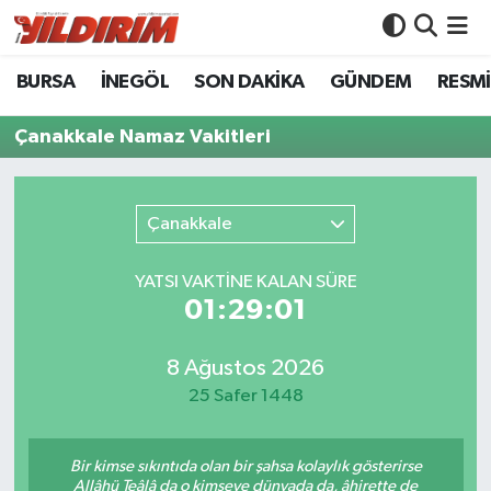
BURSA
İNEGÖL
SON DAKİKA
GÜNDEM
RESMİ
BURSA
Bursa Nöbetçi Eczaneler
Çanakkale Namaz Vakitleri
İNEGÖL
Bursa Hava Durumu
SON DAKİKA
Bursa Namaz Vakitleri
Çanakkale
GÜNDEM
Bursa Trafik Yoğunluk Haritası
YATSI VAKTİNE KALAN SÜRE
01:29:01
RESMİ İLANLAR
Süper Lig Puan Durumu ve Fikstür
KÖŞE YAZILARI
Tüm Manşetler
8 Ağustos 2026
25 Safer 1448
SİYASET
Son Dakika Haberleri
Bir kimse sıkıntıda olan bir şahsa kolaylık gösterirse
YAŞAM
Haber Arşivi
Allâhü Teâlâ da o kimseye dünyada da, âhirette de