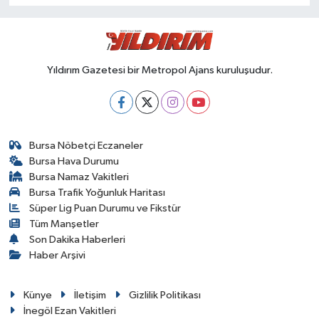
Yıldırım Gazetesi bir Metropol Ajans kuruluşudur.
Bursa Nöbetçi Eczaneler
Bursa Hava Durumu
Bursa Namaz Vakitleri
Bursa Trafik Yoğunluk Haritası
Süper Lig Puan Durumu ve Fikstür
Tüm Manşetler
Son Dakika Haberleri
Haber Arşivi
Künye
İletişim
Gizlilik Politikası
İnegöl Ezan Vakitleri