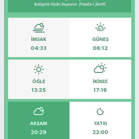
kolaylık ihsân buyurur. (Hadis-i Şerif)
SPOR
İMSAK
GÜNEŞ
04:33
06:12
ÖĞLE
İKINDI
13:25
17:16
AKŞAM
YATSI
20:29
22:00