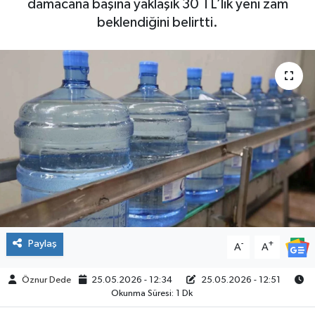
damacana başına yaklaşık 30 TL’lik yeni zam
beklendiğini belirtti.
SPOR
Paylaş
-
+
A
A
Öznur Dede
25.05.2026 - 12:34
25.05.2026 - 12:51
Okunma Süresi: 1 Dk