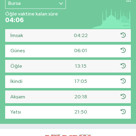
Bursa
Öğle vaktine kalan süre
04:05
İmsak
04:22
Güneş
06:01
Öğle
13:15
İkindi
17:05
Akşam
20:18
Yatsı
21:50