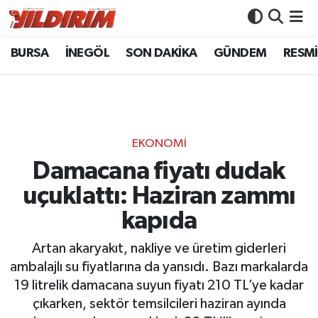
BURSA
İNEGÖL
SON DAKİKA
GÜNDEM
RESMİ
BURSA
Bursa Nöbetçi Eczaneler
İNEGÖL
Bursa Hava Durumu
SON DAKİKA
Bursa Namaz Vakitleri
EKONOMİ
GÜNDEM
Bursa Trafik Yoğunluk Haritası
Damacana fiyatı dudak
uçuklattı: Haziran zammı
RESMİ İLANLAR
Süper Lig Puan Durumu ve Fikstür
kapıda
KÖŞE YAZILARI
Tüm Manşetler
Artan akaryakıt, nakliye ve üretim giderleri
ambalajlı su fiyatlarına da yansıdı. Bazı markalarda
SİYASET
Son Dakika Haberleri
19 litrelik damacana suyun fiyatı 210 TL’ye kadar
çıkarken, sektör temsilcileri haziran ayında
YAŞAM
Haber Arşivi