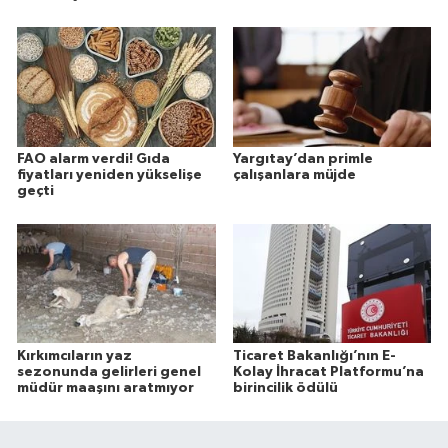
FAO alarm verdi! Gıda
Yargıtay’dan primle
fiyatları yeniden yükselişe
çalışanlara müjde
geçti
Kırkımcıların yaz
Ticaret Bakanlığı’nın E-
sezonunda gelirleri genel
Kolay İhracat Platformu’na
müdür maaşını aratmıyor
birincilik ödülü