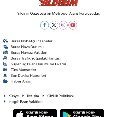
Yıldırım Gazetesi bir Metropol Ajans kuruluşudur.
Bursa Nöbetçi Eczaneler
Bursa Hava Durumu
Bursa Namaz Vakitleri
Bursa Trafik Yoğunluk Haritası
Süper Lig Puan Durumu ve Fikstür
Tüm Manşetler
Son Dakika Haberleri
Haber Arşivi
Künye
İletişim
Gizlilik Politikası
İnegöl Ezan Vakitleri