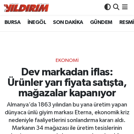
BURSA
İNEGÖL
SON DAKİKA
GÜNDEM
RESMİ
BURSA
Bursa Nöbetçi Eczaneler
İNEGÖL
Bursa Hava Durumu
SON DAKİKA
Bursa Namaz Vakitleri
EKONOMİ
GÜNDEM
Bursa Trafik Yoğunluk Haritası
Dev markadan iflas:
Ürünler yarı fiyata satışta,
RESMİ İLANLAR
Süper Lig Puan Durumu ve Fikstür
mağazalar kapanıyor
KÖŞE YAZILARI
Tüm Manşetler
Almanya’da 1863 yılından bu yana üretim yapan
dünyaca ünlü giyim markası Eterna, ekonomik kriz
SİYASET
Son Dakika Haberleri
nedeniyle faaliyetlerini sonlandırma kararı aldı.
Markanın 34 mağazası ile üretim tesislerinin
YAŞAM
Haber Arşivi