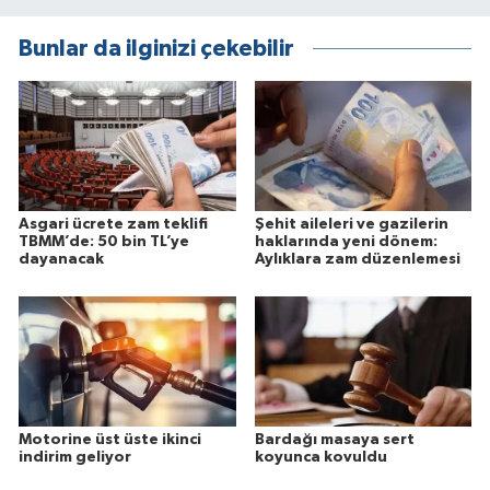
Bunlar da ilginizi çekebilir
Asgari ücrete zam teklifi
Şehit aileleri ve gazilerin
TBMM’de: 50 bin TL’ye
haklarında yeni dönem:
dayanacak
Aylıklara zam düzenlemesi
Motorine üst üste ikinci
Bardağı masaya sert
indirim geliyor
koyunca kovuldu