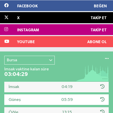
FACEBOOK
BEĞEN
X
TAKIP ET
INSTAGRAM
TAKIP ET
YOUTUBE
ABONE OL
Bursa
İmsak vaktine kalan süre
03:04:28
İmsak
04:19
Güneş
05:59
Öğle
13:15