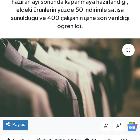
haziran ayı sonunda kapanmaya hazırlandığı,
eldeki ürünlerin yüzde 50 indirimle satışa
SPOR
sunulduğu ve 400 çalışanın işine son verildiği
öğrenildi.
Paylaş
-
+
A
A