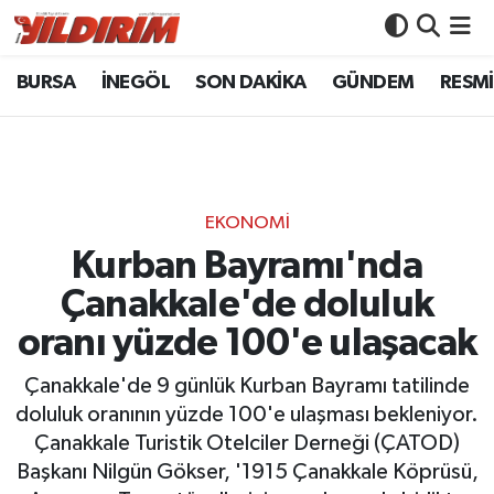
BURSA
İNEGÖL
SON DAKİKA
GÜNDEM
RESMİ
BURSA
Bursa Nöbetçi Eczaneler
İNEGÖL
Bursa Hava Durumu
SON DAKİKA
Bursa Namaz Vakitleri
EKONOMİ
GÜNDEM
Bursa Trafik Yoğunluk Haritası
Kurban Bayramı'nda
Çanakkale'de doluluk
RESMİ İLANLAR
Süper Lig Puan Durumu ve Fikstür
oranı yüzde 100'e ulaşacak
KÖŞE YAZILARI
Tüm Manşetler
Çanakkale'de 9 günlük Kurban Bayramı tatilinde
doluluk oranının yüzde 100'e ulaşması bekleniyor.
SİYASET
Son Dakika Haberleri
Çanakkale Turistik Otelciler Derneği (ÇATOD)
Başkanı Nilgün Gökser, '1915 Çanakkale Köprüsü,
YAŞAM
Haber Arşivi