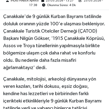
İHLAS HABER AJANSI
25.05.2026 - 13:27
25.05.2026 -
17:38
Okunma Süresi: 4 Dk
Çanakkale'de 9 günlük Kurban Bayramı tatilinde
doluluk oranının yüzde 100'e ulaşması bekleniyor.
Çanakkale Turistik Otelciler Derneği (ÇATOD)
Başkanı Nilgün Gökser, '1915 Çanakkale Köprüsü,
Assos ve Troya tünellerinin yapılmasıyla birlikte
bölgemize ulaşım çok daha rahat ve konforlu
oldu. Bu nedenle daha fazla misafiri
ağırlamaktayız' dedi.
Çanakkale, mitolojisi, arkeoloji dünyasına yön
veren kazıları, tarihi dokusu, eşsiz doğası,
kendine has lezzetleri ve birbirinden farklı
içerikteki etkinlikleriyle 9 günlük Kurban Bayramı
tatilinde yerli ve yabancı binlerce tatilciyi