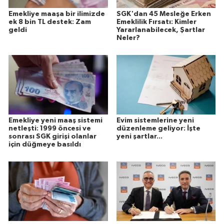
Emekliye maaşa bir ilimizde
SGK'dan 45 Mesleğe Erken
ek 8 bin TL destek: Zam
Emeklilik Fırsatı: Kimler
geldi
Yararlanabilecek, Şartlar
Neler?
Emekliye yeni maaş sistemi
Evim sistemlerine yeni
netleşti: 1999 öncesi ve
düzenleme geliyor: İşte
sonrası SGK girişi olanlar
yeni şartlar...
için düğmeye basıldı