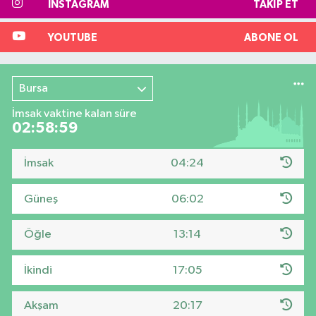
INSTAGRAM
TAKIP ET
YOUTUBE
ABONE OL
Bursa
İmsak vaktine kalan süre
02:58:59
İmsak
04:24
Güneş
06:02
Öğle
13:14
İkindi
17:05
Akşam
20:17