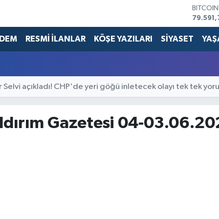
BITCOI
79.591,
DOLAR
45,436
DEM
RESMİ İLANLAR
KÖŞE YAZILARI
SİYASET
YAŞ
EURO
53,386
STERLİN
61,603
r Selvi açıkladı! CHP'de yeri göğü inletecek olayı tek tek yor
G.ALTIN
6862,0
BİST10
14.598
ıldırım Gazetesi 04-03.06.2