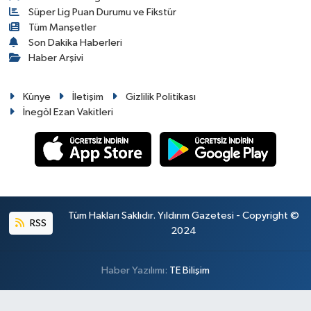
Süper Lig Puan Durumu ve Fikstür
Tüm Manşetler
Son Dakika Haberleri
Haber Arşivi
Künye
İletişim
Gizlilik Politikası
İnegöl Ezan Vakitleri
Tüm Hakları Saklıdır. Yıldırım Gazetesi - Copyright ©
RSS
2024
Haber Yazılımı:
TE Bilişim