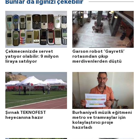
Bunlar da ilginizi çekebilir
Çekmecenizde servet
Garson robot ‘Gayretli’
yatıyor olabilir: 9 milyon
rotasından çıkıp
liraya satılıyor
merdivenlerden düştü
Şırnak TEKNOFEST
Burhaniyeli müzik eğitmeni
heyecanına hazır
metro ve tramvaylar için
kolaylaştırıcı proje
hazırladı