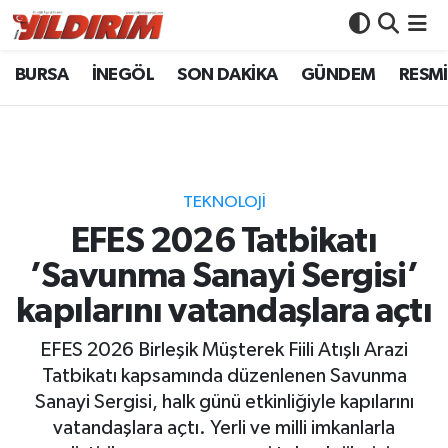
BURSA
İNEGÖL
SON DAKİKA
GÜNDEM
RESMİ
BURSA
Bursa Nöbetçi Eczaneler
İNEGÖL
Bursa Hava Durumu
SON DAKİKA
Bursa Namaz Vakitleri
TEKNOLOJI
GÜNDEM
Bursa Trafik Yoğunluk Haritası
EFES 2026 Tatbikatı
’Savunma Sanayi Sergisi’
RESMİ İLANLAR
Süper Lig Puan Durumu ve Fikstür
kapılarını vatandaşlara açtı
KÖŞE YAZILARI
Tüm Manşetler
EFES 2026 Birleşik Müşterek Fiili Atışlı Arazi
Tatbikatı kapsamında düzenlenen Savunma
SİYASET
Son Dakika Haberleri
Sanayi Sergisi, halk günü etkinliğiyle kapılarını
vatandaşlara açtı. Yerli ve milli imkanlarla
YAŞAM
Haber Arşivi