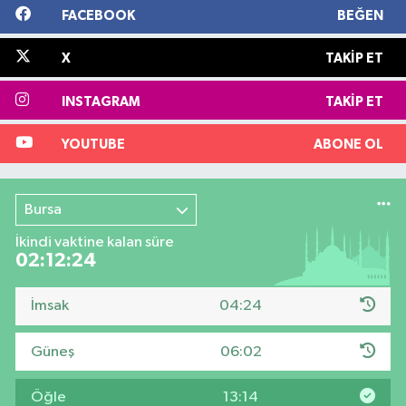
FACEBOOK
BEĞEN
X
TAKIP ET
INSTAGRAM
TAKIP ET
YOUTUBE
ABONE OL
Bursa
İkindi vaktine kalan süre
02:12:24
İmsak
04:24
Güneş
06:02
Öğle
13:14