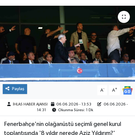
SPOR
Paylaş
-
+
A
A
İHLAS HABER AJANSI
06.06.2026 - 13:53
06.06.2026 -
14:31
Okunma Süresi: 1 Dk
Fenerbahçe'nin olağanüstü seçimli genel kurul
toplantısında '8 yıldır nerede Aziz Yıldırım?'