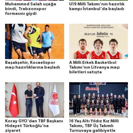
Muhammed Salah uçağa
U19 Milli Takımı'nın hazırlık
bindi, Trabzonspor
kampı İstanbul'da başladı
formasını giydi
Başakşehir, Kocaelispor
A Milli Erkek Basketbol
maçı hazırlıklarına başladı
Takımı'nın Litvanya maçı
biletleri satışta
Koray GYO'dan TBF Başkanı
16 Yaş Altı Yıldız Kız Milli
Hidayet Türkoğlu'na
Takımı, TBF Üç Takımlı
ziyaret
Turnuvaya galibiyetle