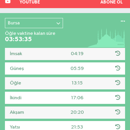
YOUTUBE
ABONE OL
Bursa
Öğle vaktine kalan süre
03:53:34
İmsak
04:19
Güneş
05:59
Öğle
13:15
İkindi
17:06
Akşam
20:20
Yatsı
21:53