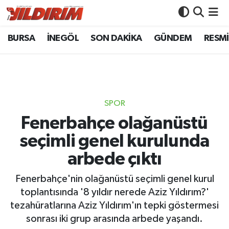
BURSA
İNEGÖL
SON DAKİKA
GÜNDEM
RESMİ
BURSA
Bursa Nöbetçi Eczaneler
İNEGÖL
Bursa Hava Durumu
SON DAKİKA
Bursa Namaz Vakitleri
SPOR
GÜNDEM
Bursa Trafik Yoğunluk Haritası
Fenerbahçe olağanüstü
seçimli genel kurulunda
RESMİ İLANLAR
Süper Lig Puan Durumu ve Fikstür
arbede çıktı
KÖŞE YAZILARI
Tüm Manşetler
Fenerbahçe'nin olağanüstü seçimli genel kurul
toplantısında '8 yıldır nerede Aziz Yıldırım?'
SİYASET
Son Dakika Haberleri
tezahüratlarına Aziz Yıldırım'ın tepki göstermesi
sonrası iki grup arasında arbede yaşandı.
YAŞAM
Haber Arşivi