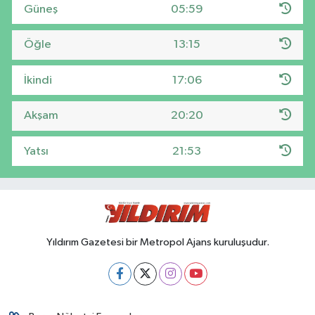
Güneş
05:59
Öğle
13:15
İkindi
17:06
Akşam
20:20
Yatsı
21:53
Yıldırım Gazetesi bir Metropol Ajans kuruluşudur.