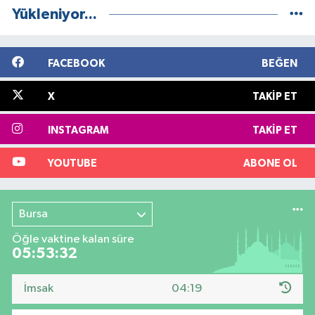
Yükleniyor...
FACEBOOK
BEĞEN
X
TAKIP ET
INSTAGRAM
TAKIP ET
YOUTUBE
ABONE OL
Bursa
Öğle vaktine kalan süre
05:53:31
İmsak
04:19