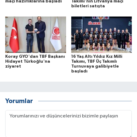
maçı hazırlıklarına başladı
Takımı'nın Litvanya maçı
biletleri satışta
Koray GYO'dan TBF Başkanı
16 Yaş Altı Yıldız Kız Milli
Hidayet Türkoğlu'na
Takımı, TBF Üç Takımlı
ziyaret
Turnuvaya galibiyetle
başladı
Yorumlar