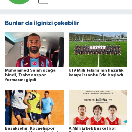
Bunlar da ilginizi çekebilir
Muhammed Salah uçağa
U19 Milli Takımı'nın hazırlık
bindi, Trabzonspor
kampı İstanbul'da başladı
formasını giydi
Başakşehir, Kocaelispor
A Milli Erkek Basketbol