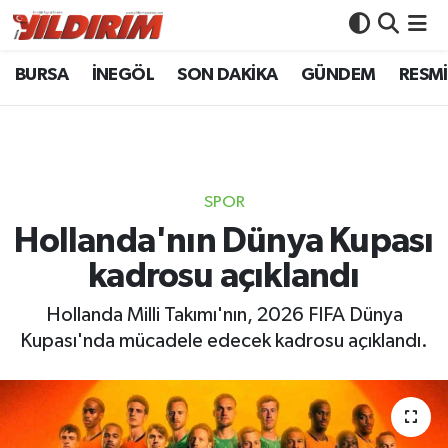
BURSA
İNEGÖL
SON DAKİKA
GÜNDEM
RESMİ
BURSA
Bursa Nöbetçi Eczaneler
İNEGÖL
Bursa Hava Durumu
SON DAKİKA
Bursa Namaz Vakitleri
SPOR
GÜNDEM
Bursa Trafik Yoğunluk Haritası
Hollanda'nın Dünya Kupası
kadrosu açıklandı
RESMİ İLANLAR
Süper Lig Puan Durumu ve Fikstür
Hollanda Milli Takımı'nın, 2026 FIFA Dünya
KÖŞE YAZILARI
Tüm Manşetler
Kupası'nda mücadele edecek kadrosu açıklandı.
SİYASET
Son Dakika Haberleri
YAŞAM
Haber Arşivi