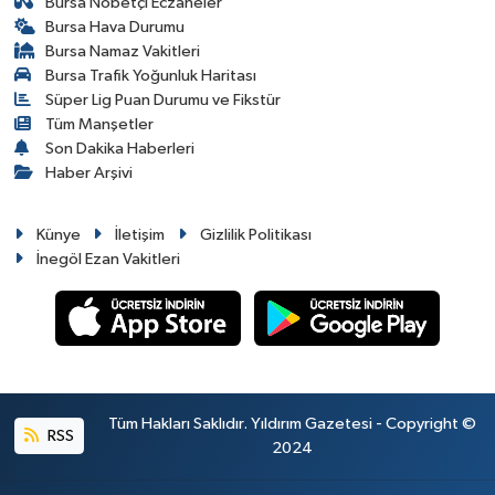
Bursa Nöbetçi Eczaneler
Bursa Hava Durumu
Bursa Namaz Vakitleri
Bursa Trafik Yoğunluk Haritası
Süper Lig Puan Durumu ve Fikstür
Tüm Manşetler
Son Dakika Haberleri
Haber Arşivi
Künye
İletişim
Gizlilik Politikası
İnegöl Ezan Vakitleri
Tüm Hakları Saklıdır. Yıldırım Gazetesi - Copyright ©
RSS
2024