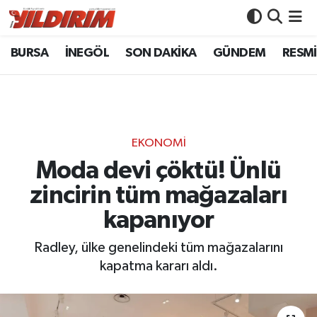
BURSA
İNEGÖL
SON DAKİKA
GÜNDEM
RESMİ
BURSA
Bursa Nöbetçi Eczaneler
İNEGÖL
Bursa Hava Durumu
SON DAKİKA
Bursa Namaz Vakitleri
EKONOMİ
GÜNDEM
Bursa Trafik Yoğunluk Haritası
Moda devi çöktü! Ünlü
zincirin tüm mağazaları
RESMİ İLANLAR
Süper Lig Puan Durumu ve Fikstür
kapanıyor
KÖŞE YAZILARI
Tüm Manşetler
Radley, ülke genelindeki tüm mağazalarını
kapatma kararı aldı.
SİYASET
Son Dakika Haberleri
YAŞAM
Haber Arşivi