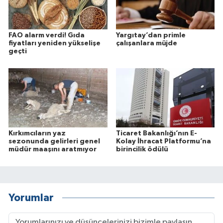
FAO alarm verdi! Gıda
Yargıtay’dan primle
fiyatları yeniden yükselişe
çalışanlara müjde
geçti
Kırkımcıların yaz
Ticaret Bakanlığı’nın E-
sezonunda gelirleri genel
Kolay İhracat Platformu’na
müdür maaşını aratmıyor
birincilik ödülü
Yorumlar