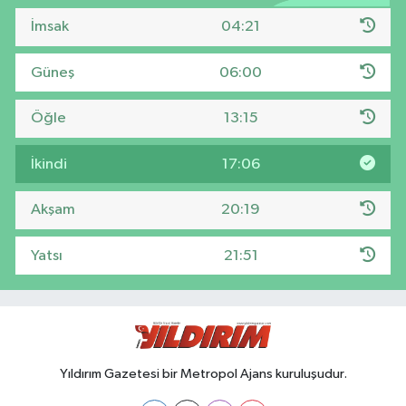
İmsak
04:21
Güneş
06:00
Öğle
13:15
İkindi
17:06
Akşam
20:19
Yatsı
21:51
Yıldırım Gazetesi bir Metropol Ajans kuruluşudur.