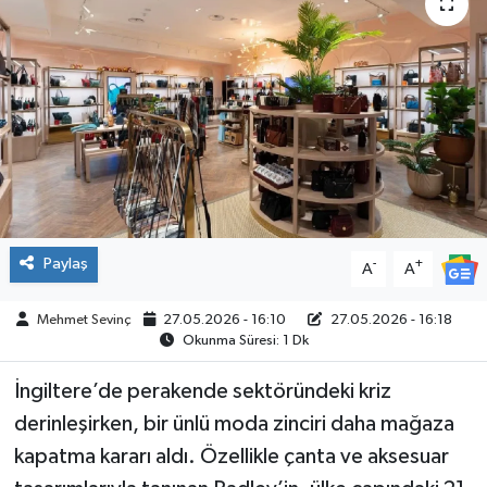
SPOR
Paylaş
-
+
A
A
Mehmet Sevinç
27.05.2026 - 16:10
27.05.2026 - 16:18
Okunma Süresi: 1 Dk
İngiltere’de perakende sektöründeki kriz
derinleşirken, bir ünlü moda zinciri daha mağaza
kapatma kararı aldı. Özellikle çanta ve aksesuar