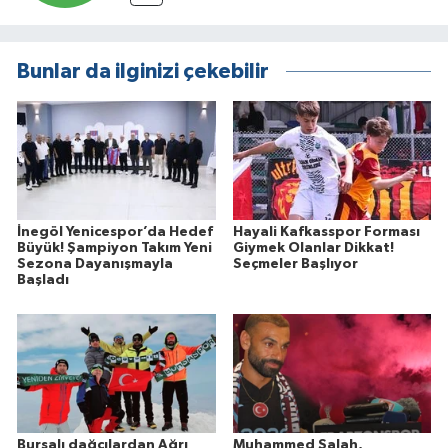
Bunlar da ilginizi çekebilir
İnegöl Yenicespor’da Hedef
Hayali Kafkasspor Forması
Büyük! Şampiyon Takım Yeni
Giymek Olanlar Dikkat!
Sezona Dayanışmayla
Seçmeler Başlıyor
Başladı
Bursalı dağcılardan Ağrı
Muhammed Salah,