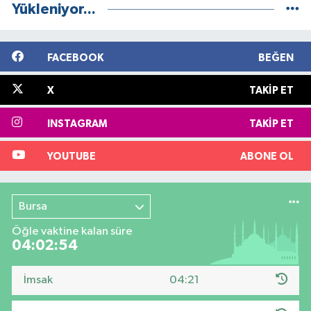
Yükleniyor...
FACEBOOK
BEĞEN
X
TAKIP ET
INSTAGRAM
TAKIP ET
YOUTUBE
ABONE OL
Bursa
Öğle vaktine kalan süre
04:02:53
İmsak
04:21