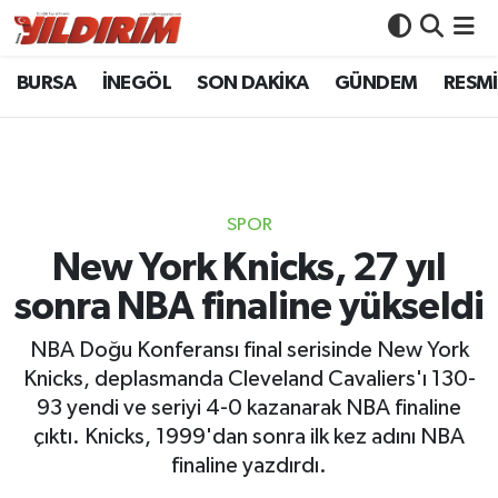
BURSA
İNEGÖL
SON DAKİKA
GÜNDEM
RESMİ
BURSA
Bursa Nöbetçi Eczaneler
İNEGÖL
Bursa Hava Durumu
SON DAKİKA
Bursa Namaz Vakitleri
SPOR
GÜNDEM
Bursa Trafik Yoğunluk Haritası
New York Knicks, 27 yıl
sonra NBA finaline yükseldi
RESMİ İLANLAR
Süper Lig Puan Durumu ve Fikstür
NBA Doğu Konferansı final serisinde New York
KÖŞE YAZILARI
Tüm Manşetler
Knicks, deplasmanda Cleveland Cavaliers'ı 130-
93 yendi ve seriyi 4-0 kazanarak NBA finaline
SİYASET
Son Dakika Haberleri
çıktı. Knicks, 1999'dan sonra ilk kez adını NBA
finaline yazdırdı.
YAŞAM
Haber Arşivi