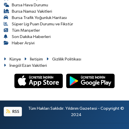
Bursa Hava Durumu
Bursa Namaz Vakitleri
Bursa Trafik Yoğunluk Haritası
Süper Lig Puan Durumu ve Fikstür
Tüm Manşetler
Son Dakika Haberleri
Haber Arşivi
Künye
İletişim
Gizlilik Politikası
İnegöl Ezan Vakitleri
Tüm Hakları Saklıdır. Yıldırım Gazetesi - Copyright ©
RSS
2024