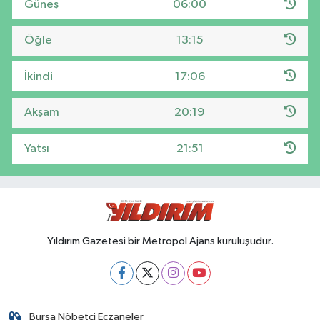
Güneş
06:00
Öğle
13:15
İkindi
17:06
Akşam
20:19
Yatsı
21:51
Yıldırım Gazetesi bir Metropol Ajans kuruluşudur.
Bursa Nöbetçi Eczaneler