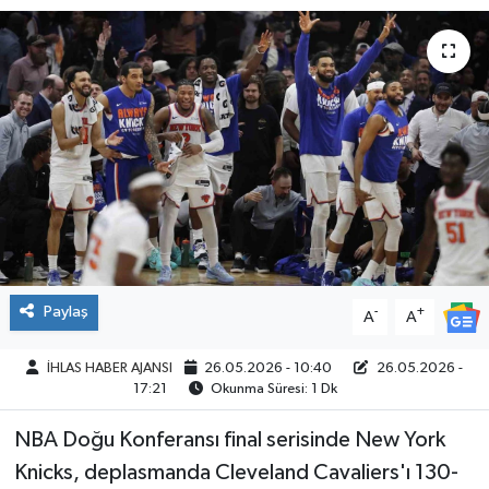
SPOR
Paylaş
-
+
A
A
İHLAS HABER AJANSI
26.05.2026 - 10:40
26.05.2026 -
17:21
Okunma Süresi: 1 Dk
NBA Doğu Konferansı final serisinde New York
Knicks, deplasmanda Cleveland Cavaliers'ı 130-