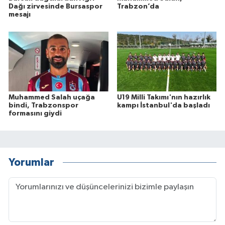
Dağı zirvesinde Bursaspor
Trabzon’da
mesajı
Muhammed Salah uçağa
U19 Milli Takımı'nın hazırlık
bindi, Trabzonspor
kampı İstanbul'da başladı
formasını giydi
Yorumlar