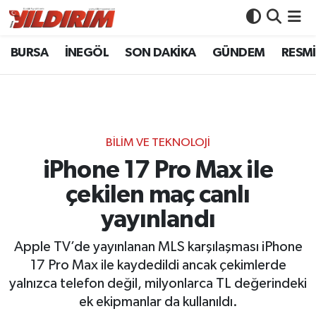
BURSA
İNEGÖL
SON DAKİKA
GÜNDEM
RESMİ
BURSA
Bursa Nöbetçi Eczaneler
İNEGÖL
Bursa Hava Durumu
SON DAKİKA
Bursa Namaz Vakitleri
BİLİM VE TEKNOLOJİ
GÜNDEM
Bursa Trafik Yoğunluk Haritası
iPhone 17 Pro Max ile
çekilen maç canlı
RESMİ İLANLAR
Süper Lig Puan Durumu ve Fikstür
yayınlandı
KÖŞE YAZILARI
Tüm Manşetler
Apple TV’de yayınlanan MLS karşılaşması iPhone
17 Pro Max ile kaydedildi ancak çekimlerde
SİYASET
Son Dakika Haberleri
yalnızca telefon değil, milyonlarca TL değerindeki
ek ekipmanlar da kullanıldı.
YAŞAM
Haber Arşivi