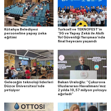
Kütahya Belediyesi
Turkcell ve TEKNOFEST’in
personeline yapay zeka
‘5G ve Yapay Zekâ ile Akıllı
eğitimi
Yol Güvenliği Yarışması’nda
final heyecanı yaşandı
Geleceğin teknoloji liderleri
Bakan Uraloğlu: "Çukurova
Düzce Üniversitesi’nde
Uluslararası Havalimanı’mız
yetişiyor
2 yılda 10,57 milyon yolcuyu
ağırladı"