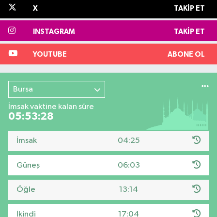
X
TAKIP ET
INSTAGRAM
TAKIP ET
YOUTUBE
ABONE OL
Bursa
İmsak vaktine kalan süre
05:53:27
İmsak
04:25
Güneş
06:03
Öğle
13:14
İkindi
17:04