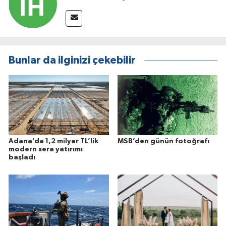
Bunlar da ilginizi çekebilir
Adana’da 1,2 milyar TL’lik
MSB’den günün fotoğrafı
modern sera yatırımı
başladı