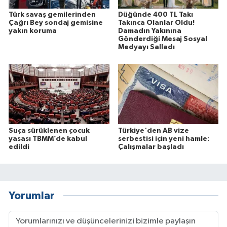
Türk savaş gemilerinden
Düğünde 400 TL Takı
Çağrı Bey sondaj gemisine
Takınca Olanlar Oldu!
yakın koruma
Damadın Yakınına
Gönderdiği Mesaj Sosyal
Medyayı Salladı
Suça sürüklenen çocuk
Türkiye'den AB vize
yasası TBMM’de kabul
serbestisi için yeni hamle:
edildi
Çalışmalar başladı
Yorumlar