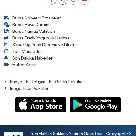
Bursa Nöbetçi Eczaneler
Bursa Hava Durumu
Bursa Namaz Vakitleri
Bursa Trafik Yoğunluk Haritası
Süper Lig Puan Durumu ve Fikstür
Tüm Manşetler
Son Dakika Haberleri
Haber Arşivi
Künye
İletişim
Gizlilik Politikası
İnegöl Ezan Vakitleri
Tüm Hakları Saklıdır. Yıldırım Gazetesi - Copyright ©