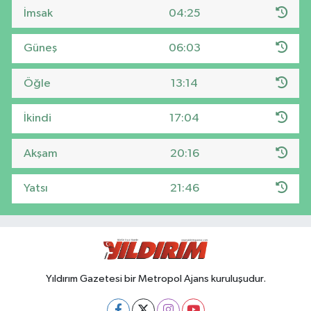
İmsak
04:25
Güneş
06:03
Öğle
13:14
İkindi
17:04
Akşam
20:16
Yatsı
21:46
Yıldırım Gazetesi bir Metropol Ajans kuruluşudur.