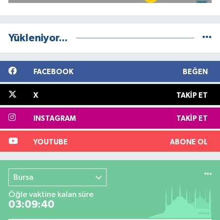
Yükleniyor...
FACEBOOK
BEĞEN
X
TAKIP ET
INSTAGRAM
TAKIP ET
YOUTUBE
ABONE OL
Bursa
Öğle vaktine kalan süre
03:09:39