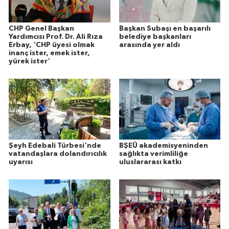
CHP Genel Başkan
Başkan Subaşı en başarılı
Yardımcısı Prof. Dr. Ali Rıza
belediye başkanları
Erbay, 'CHP üyesi olmak
arasında yer aldı
inanç ister, emek ister,
yürek ister'
Şeyh Edebali Türbesi'nde
BŞEÜ akademisyeninden
vatandaşlara dolandırıcılık
sağlıkta verimliliğe
uyarısı
uluslararası katkı