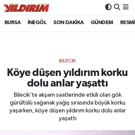
BURSA
İNEGÖL
SON DAKİKA
GÜNDEM
RESMİ
BURSA
Bursa Nöbetçi Eczaneler
İNEGÖL
Bursa Hava Durumu
SON DAKİKA
Bursa Namaz Vakitleri
BİLECİK
GÜNDEM
Bursa Trafik Yoğunluk Haritası
Köye düşen yıldırım korku
dolu anlar yaşattı
RESMİ İLANLAR
Süper Lig Puan Durumu ve Fikstür
Bilecik'te akşam saatlerinde etkili olan gök
KÖŞE YAZILARI
Tüm Manşetler
gürültülü sağanak yağış sırasında büyük korku
yaşarken, köye düşen yıldırım korku dolu anlar
SİYASET
Son Dakika Haberleri
yaşattı
YAŞAM
Haber Arşivi