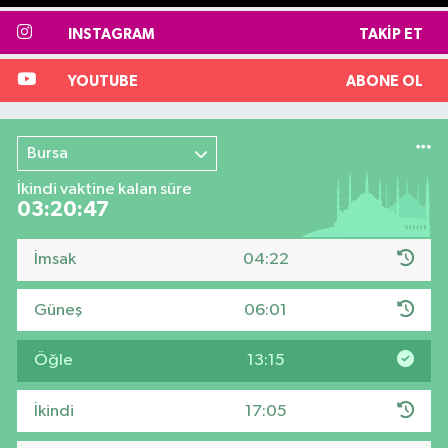
INSTAGRAM
TAKIP ET
YOUTUBE
ABONE OL
Bursa
İkindi vaktine kalan süre
03:20:46
İmsak
04:22
Güneş
06:01
Öğle
13:15
İkindi
17:05